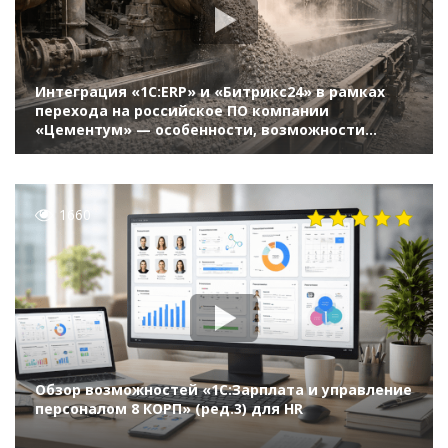
Интеграция «1С:ERP» и «Битрикс24» в рамках
перехода на российское ПО компании
«Цементум» — особенности, возможности
и ключевые факторы успеха (11-й Бизнес-форум
1С:ERP 17 октября 2024 г., Ионов Андрей,
«Цементум»)
1660
Обзор возможностей «1С:Зарплата и управление
персоналом 8 КОРП» (ред.3) для HR