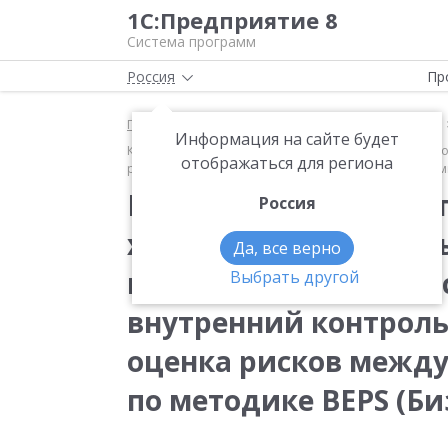
1С:Предприятие 8
Система программ
Россия
Пр
Главная
Методические материалы
Продукты
Информация на сайте будет
Корпоративные налоги в линейке «1С:Управление х
отображаться для региона
рисками, оценка рисков международной группы комп
Корпоративные налог
Россия
холдингом»: налогов
Да, все верно
контролируемых ино
Выбрать другой
внутренний контроль
оценка рисков межд
по методике BEPS (Би