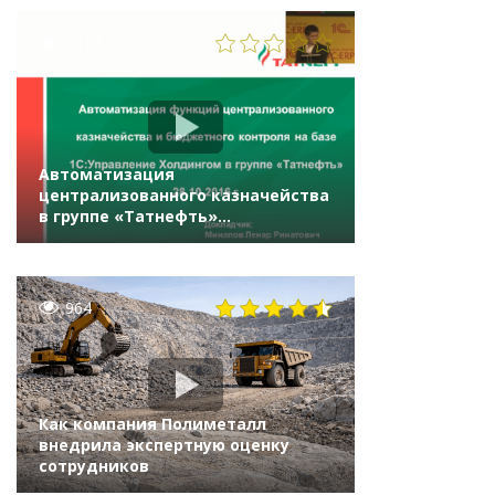
2517
Автоматизация
централизованного казначейства
в группе «Татнефть»
на «1С:Управление холдингом 8»
964
Как компания Полиметалл
внедрила экспертную оценку
сотрудников