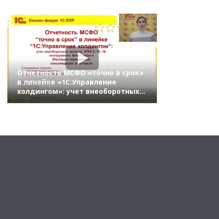
1155
Отчетность МСФО «точно в срок»
в линейке «1С:Управление
холдингом»: учет внеоборотных
активов, IFRS 9, 15, 16,
инструменты Smart close и
Disclosure management,
консолидация отчетности
(Бизнес-форум 1С:ERP онлайн 17
ноября 2021 г., Можина Елена,
«1С»)