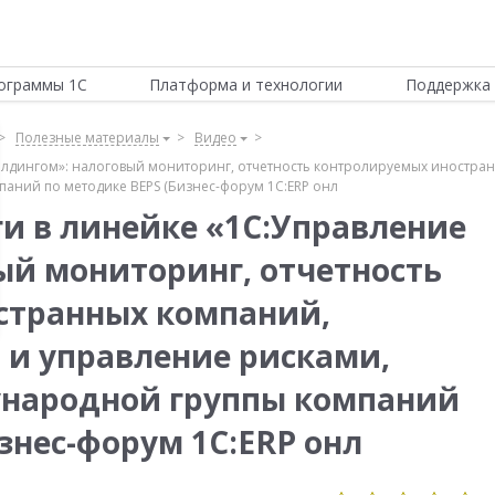
ограммы 1С
Платформа и технологии
Поддержка 
Полезные материалы
Видео
олдингом»: налоговый мониторинг, отчетность контролируемых иностран
аний по методике BEPS (Бизнес-форум 1С:ERP онл
и в линейке «1С:Управление
ый мониторинг, отчетность
странных компаний,
 и управление рисками,
ународной группы компаний
знес-форум 1С:ERP онл