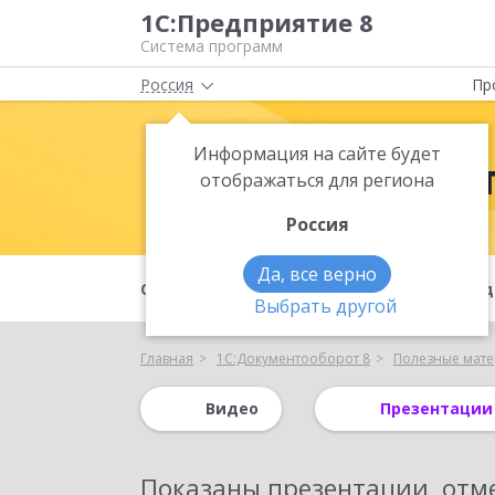
1С:Предприятие 8
Система программ
Россия
Пр
Информация на сайте будет
1С:Документ
отображаться для региона
Россия
Да, все верно
О продукте
Возможности
Под
Выбрать другой
Главная
1С:Документооборот 8
Полезные мат
Видео
Презентации
Показаны
презентации, отм