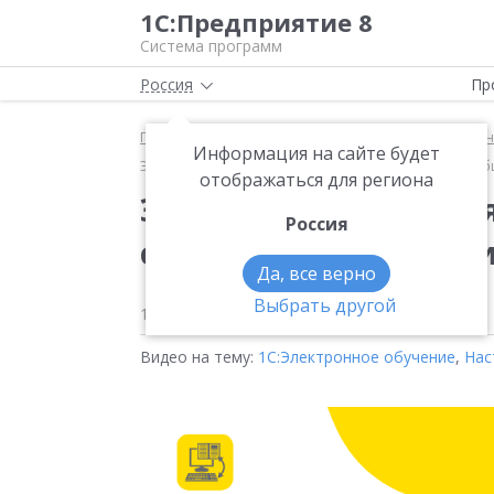
1С:Предприятие 8
Система программ
Россия
Пр
Главная
Методические материалы
1С:Электро
Информация на сайте будет
Электронные задания, персонифицированные сообщ
отображаться для региона
Электронные задани
Россия
сообщения и сертифи
Да, все верно
Выбрать другой
16 марта 2022
471
Видео на тему:
1С:Электронное обучение
,
Нас