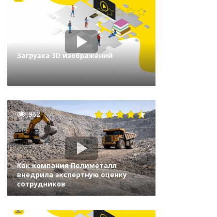
763
Загрузка 3D изображений
962
Как компания Полиметалл
внедрила экспертную оценку
сотрудников