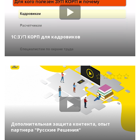
1С:ЗУП КОРП для кадровиков
815
Дополнительная защита контента, опыт
партнера "Русские Решения"