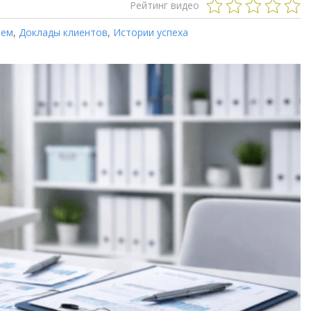
Рейтинг видео
ием
,
Доклады клиентов
,
Истории успеха