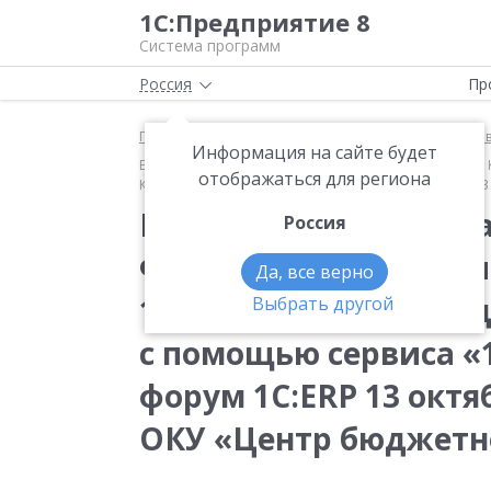
1С:Предприятие 8
Система программ
Россия
Пр
Главная
Методические материалы
1С:ERP Упра
Информация на сайте будет
Единая централизованная система управления ФХД К
отображаться для региона
Коннект» (10-й Бизнес-форум 1С:ERP 13 октября 2023
Единая централизова
Россия
ФХД Курской области
Да, все верно
1С и организация по
Выбрать другой
с помощью сервиса «1
форум 1С:ERP 13 октяб
ОКУ «Центр бюджетно