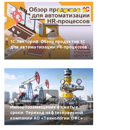
1107
1С:Лекторий. Обзор продуктов 1С
для автоматизации HR-процессов
385
Импортозамещение в сжатые
сроки. Переход нефтесервисной
компании АО «Технологии ОФС» с
импортных решений на «1С:ERP.
Управление холдингом» (10-й