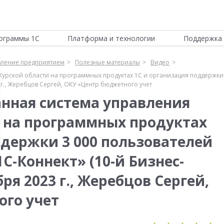
ограммы 1С
Платформа и технологии
Поддержка 
вление предприятием
Полезные материалы
Видео
урской области на программных продуктах 1С и организация поддержки 
 г., Жеребцов Сергей, ОКУ «Центр бюджетного учет
нная система управления
 на программных продуктах
ддержки 3 000 пользователей
С-Коннект» (10-й Бизнес-
ря 2023 г., Жеребцов Сергей,
го учет