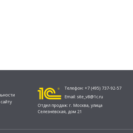
Телефон:
+7 (495) 737-92-57
льности
Email:
site_v8@1c.ru
 сайту
Отдел продаж:
г. Москва
,
улица
Селезнёвская, дом 21