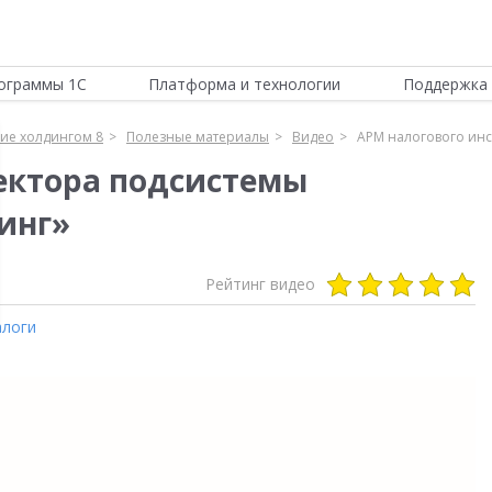
ограммы 1С
Платформа и технологии
Поддержка 
ие холдингом 8
Полезные материалы
Видео
АРМ налогового ин
ектора подсистемы
инг»
Рейтинг видео
алоги