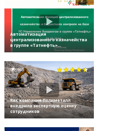
Автоматизация
централизованного казначейства
в группе «Татнефть»
на «1С:Управление холдингом 8»
965
Как компания Полиметалл
внедрила экспертную оценку
сотрудников