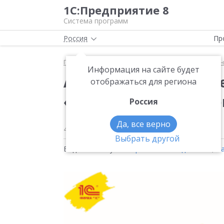
1С:Предприятие 8
Система программ
Россия
Пр
Главная
Методические материалы
1С:Управлен
Информация на сайте будет
АРМ налогового инсп
отображаться для региона
«Налоговый монитор
Россия
Да, все верно
4 декабря 2021
1188
Выбрать другой
Видео на тему:
1С:Управление холдингом 8
,
Н