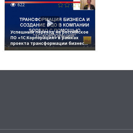
622
Успешный переход на российское
ПО «1С:Корпорация» в рамках
проекта трансформации бизнеса
в компании Содексо (Бизнес-
форум 1С:ERP онлайн 17 ноября
2021 г., Шиян Лариса, ООО
«Содексо ЕвроАзия»)