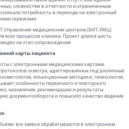
нных, сложностям в отчётности и ограниченным
озникала потребность в переходе на электронный
ними сервисами.
ИТ.Управление медицинским центром (БИТ.УМЦ)
я всех процессов клиники. Проект длился шесть
еведён на этап сопровождения.
ронной карты пациента
оты с электронными медицинскими картами.
 протоколов осмотра, адаптированных под различные
 косметология, инъекционные методики, гинекология,
тывает особенности первичного и повторного
ез, назначения, рекомендации и результаты
цию документооборота и повысило качество ведения
ок
бъёме: все заявки обрабатываются в электронном