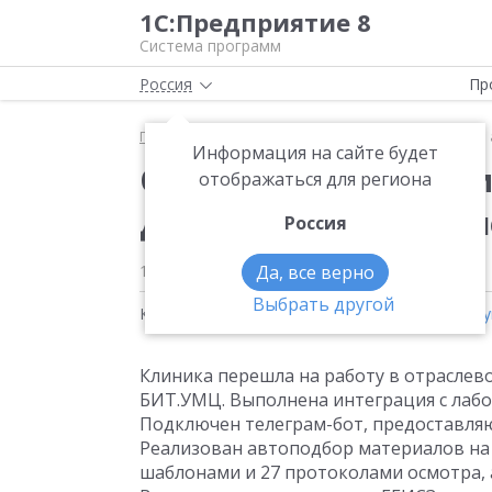
1С:Предприятие 8
Система программ
Россия
Пр
Главная
Методические материалы
Отраслевая 
Информация на сайте будет
Отраслевая автомати
отображаться для региона
для клиники пластич
Россия
1 ноября 2025
Да, все верно
313
Выбрать другой
Кейсы на тему:
Реальная автоматизация
,
Услу
Клиника перешла на работу в отраслев
БИТ.УМЦ. Выполнена интеграция с лабо
Подключен телеграм-бот, предоставля
Реализован автоподбор материалов на 
шаблонами и 27 протоколами осмотра,