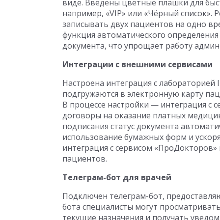
виде. Введены цветные плашки для бы
например, «VIP» или «Чёрный список».
записывать двух пациентов на одно вр
функция автоматического определения
документа, что упрощает работу админ
Интеграции с внешними сервисами
Настроена интеграция с лабораторией I
подгружаются в электронную карту пац
В процессе настройки — интеграция с 
договоры на оказание платных медицинс
подписания статус документа автоматич
использование бумажных форм и ускоря
интеграция с сервисом «ПроДокторов»
пациентов.
Телеграм-бот для врачей
Подключен телеграм-бот, предоставля
бота специалисты могут просматривать
текущие назначения и получать уведом