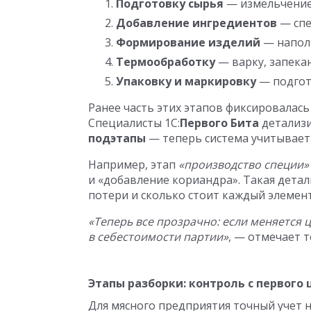
Подготовку сырья
— измельчение
Добавление ингредиентов
— спе
Формирование изделий
— напол
Термообработку
— варку, запека
Упаковку и маркировку
— подгот
Ранее часть этих этапов фиксировалась
Специалисты 1С:
Первого Бита
детализи
подэтапы
— теперь система учитывает
Например, этап
«производство специи»
и «добавление кориандра». Такая дета
потери и сколько стоит каждый элемен
«Теперь все прозрачно: если меняется 
в себестоимости партии»
, — отмечает 
Этапы разборки: контроль с первого
Для мясного предприятия точный учет н