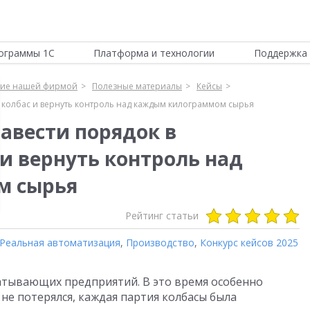
ограммы 1С
Платформа и технологии
Поддержка 
ние нашей фирмой
Полезные материалы
Кейсы
е колбас и вернуть контроль над каждым килограммом сырья
авести порядок в
и вернуть контроль над
м сырья
Рейтинг статьи
Реальная автоматизация
,
Производство
,
Конкурс кейсов 2025
атывающих предприятий. В это время особенно
не потерялся, каждая партия колбасы была