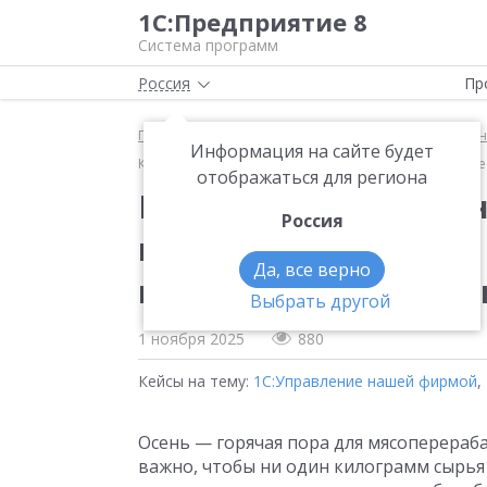
1С:Предприятие 8
Система программ
Россия
Пр
Главная
Методические материалы
1С:Управле
Информация на сайте будет
Как 1С:УНФ помогла навести порядок в производств
отображаться для региона
Как 1С:УНФ помогла н
Россия
производстве колбас 
Да, все верно
каждым килограммо
Выбрать другой
1 ноября 2025
880
Кейсы на тему:
1С:Управление нашей фирмой
,
Осень — горячая пора для мясоперераб
важно, чтобы ни один килограмм сырья 