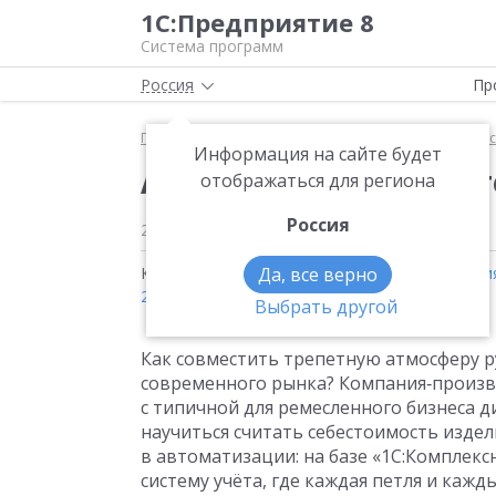
1С:Предприятие 8
Система программ
Россия
Пр
Главная
Методические материалы
1С:Комплекс
Информация на сайте будет
Автоматизация для те
отображаться для региона
Россия
29 октября 2025
Кейсы на тему:
Да, все верно
1С:Комплексная автоматизаци
2025
Выбрать другой
Как совместить трепетную атмосферу р
современного рынка? Компания‑произв
с типичной для ремесленного бизнеса д
научиться считать себестоимость издел
в автоматизации: на базе «1С:Комплек
систему учёта, где каждая петля и каж