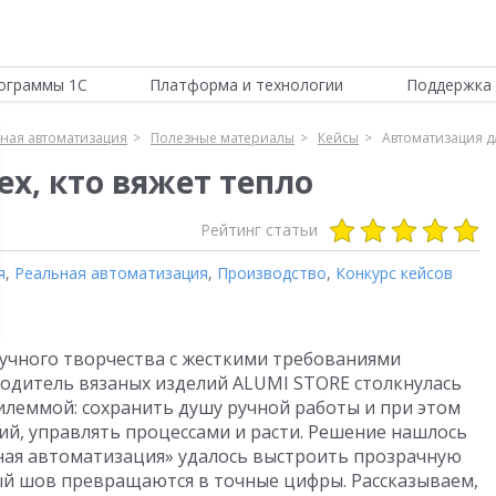
ограммы 1С
Платформа и технологии
Поддержка 
ная автоматизация
Полезные материалы
Кейсы
Автоматизация дл
х, кто вяжет тепло
Рейтинг статьи
я
,
Реальная автоматизация
,
Производство
,
Конкурс кейсов
учного творчества с жесткими требованиями
одитель вязаных изделий ALUMI STORE столкнулась
илеммой: сохранить душу ручной работы и при этом
ий, управлять процессами и расти. Решение нашлось
сная автоматизация» удалось выстроить прозрачную
дый шов превращаются в точные цифры. Рассказываем,