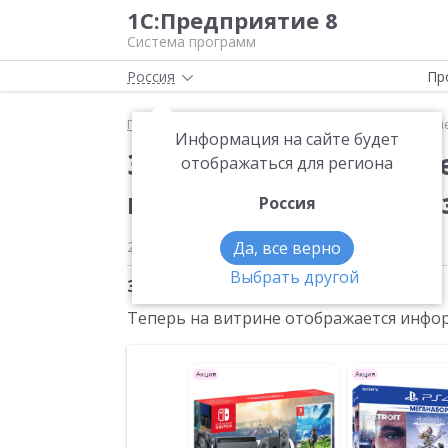
1С:Предприятие 8
Система программ
Россия
Пр
Главная
Методические материалы
Зачеркнутые
Информация на сайте будет
Зачеркнутые цены, це
отображаться для региона
минимальная сумма 
Россия
20 декабря 2024
Да, все верно
1330
Выбрать другой
Зачеркнутые цены
Теперь на витрине отображается инфор