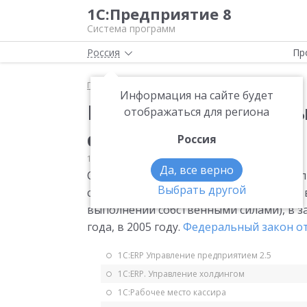
1С:Предприятие 8
Система программ
Россия
Пр
Главная
Мониторинг законодательства
НДС
Информация на сайте будет
Переходные моменты
отображаться для региона
со строительством
Россия
10.01.2006
НДС
Да, все верно
Ст. 3 (переходные моменты по строител
Выбрать другой
строительно-монтажным работам (как 
выполнении собственными силами), в з
года, в 2005 году.
Федеральный закон от
1С:ERP Управление предприятием 2.5
1С:ERP. Управление холдингом
1С:Рабочее место кассира