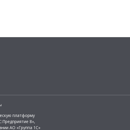
ы
ческую платформу
:Предприятие 8»,
ании АО «Группа 1С»