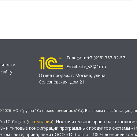
Телефон:
+7 (495) 737-92-57
льности
Email:
site_v8@1c.ru
 сайту
Отдел продаж:
г. Москва
,
улица
Селезнёвская, дом 21
© 2026 АО «Группа 1С» (правопреемник «1С»). Все права на сайт защищен
О «1С-Софт» (
о компании
). Исключительное право на технологи
 8» и типовые конфигурации программных продуктов системы «1С
этом сайте, принадлежит ООО «1С-Софт» - 100% дочерней комп