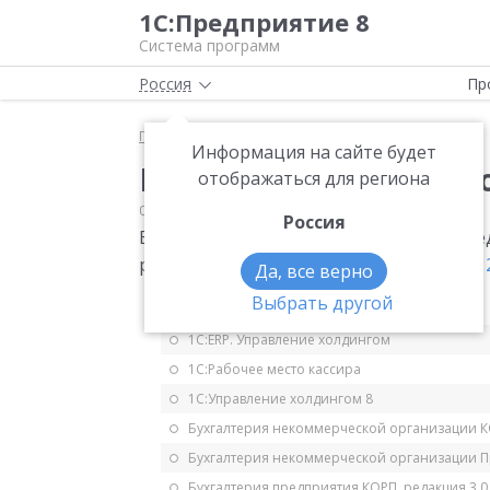
1С:Предприятие 8
Система программ
Россия
Пр
Главная
Мониторинг законодательства
НДС
Информация на сайте будет
Новый критерий нало
отображаться для региона
05.03.2006
НДС
Россия
В ст. 162 НК РФ: изменен критерий опре
руб. - 2 млн. руб.
Федеральный закон от 2
Да, все верно
Выбрать другой
1С:ERP Управление предприятием 2.5
1С:ERP. Управление холдингом
1С:Рабочее место кассира
1С:Управление холдингом 8
Бухгалтерия некоммерческой организации 
Бухгалтерия некоммерческой организации 
Бухгалтерия предприятия КОРП, редакция 3.0