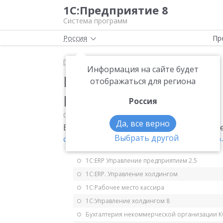
1С:Предприятие 8
Система программ
Россия
Пр
Главная
Мониторинг законодательства
НДС
Информация на сайте будет
Изменение критерия 
отображаться для региона
НДС
Россия
05.03.2006
НДС
Да, все верно
В ст. 145 НК РФ: критерий для освобожден
Выбрать другой
Федеральный закон от 22.07.2005 № 119
1С:ERP Управление предприятием 2.5
1С:ERP. Управление холдингом
1С:Рабочее место кассира
1С:Управление холдингом 8
Бухгалтерия некоммерческой организации 