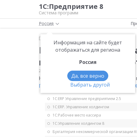
1С:Предприятие 8
Система программ
Россия
Пр
Главная
Мониторинг законодательства
НДС
Информация на сайте будет
Новая форма счета-ф
отображаться для региона
постановление 1137 от
Россия
29.08.2017
НДС
Да, все верно
Новая форма счета-фактуры (изменено п
Выбрать другой
Правительства от 19 августа 2017 г. № 9
1С:ERP Управление предприятием 2.5
1С:ERP. Управление холдингом
1С:Рабочее место кассира
1С:Управление холдингом 8
Бухгалтерия некоммерческой организации 