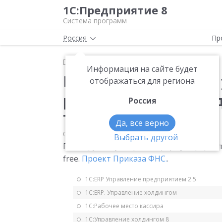
1С:Предприятие 8
Система программ
Россия
Пр
Главная
Мониторинг законодательства
НДС
Информация на сайте будет
Проект. Планируется
отображаться для региона
реестра документов 
Россия
Tax free
Да, все верно
01.08.2018
НДС
Выбрать другой
Планируется утвердить форму и формат
free.
Проект Приказа ФНС.
.
1С:ERP Управление предприятием 2.5
1С:ERP. Управление холдингом
1С:Рабочее место кассира
1С:Управление холдингом 8