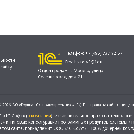
Телефон:
+7 (495) 737-92-57
льности
Email:
site_v8@1c.ru
 сайту
Отдел продаж:
г. Москва
,
улица
Селезнёвская, дом 21
© 2026 АО «Группа 1С» (правопреемник «1С»). Все права на сайт защищен
О «1С-Софт» (
о компании
). Исключительное право на технологи
 8» и типовые конфигурации программных продуктов системы «1С
этом сайте, принадлежит ООО «1С-Софт» - 100% дочерней комп