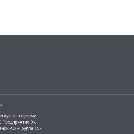
ы
ческую платформу
:Предприятие 8»,
ании АО «Группа 1С»