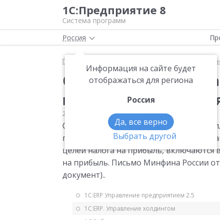
1С:Предприятие 8
Система программ
Россия
Пр
Главная
Мониторинг законодательства
Налог 
Информация на сайте будет
Страховые взносы, н
отображаться для региона
выплаты, включаются
Россия
28.05.2010
Налог на прибыль
Да, все верно
Страховые взносы, начисленные на вы
Выбрать другой
предусмотренных трудовыми договорам
целей налога на прибыль, включаются в
на прибыль. Письмо Минфина России от 
документ)..
1С:ERP Управление предприятием 2.5
1С:ERP. Управление холдингом