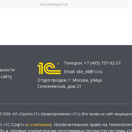
Не планируется
Телефон:
+7 (495) 737-92-57
льности
Email:
site_v8@1c.ru
 сайту
Отдел продаж:
г. Москва
,
улица
Селезнёвская, дом 21
© 2026 АО «Группа 1С» (правопреемник «1С»). Все права на сайт защищен
О «1С-Софт» (
о компании
). Исключительное право на технологи
 8» и типовые конфигурации программных продуктов системы «1С