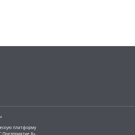
ы
ческую платформу
:Предприятие 8»,