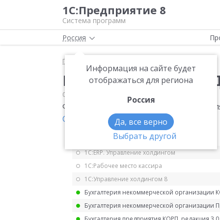
1С:Предприятие 8
Система программ
Россия
Пр
Главная
Мониторинг законодательства
НДС
Информация на сайте будет
Коды операций по Н
отображаться для региона
08.11.2019
НДС
Россия
ФНС привела коды операций по НДС дл
СД-4-3/22175@
.
Да, все верно
Выбрать другой
1С:ERP Управление предприятием 2.5
1С:ERP. Управление холдингом
1С:Рабочее место кассира
1С:Управление холдингом 8
Бухгалтерия некоммерческой организации 
Бухгалтерия некоммерческой организации 
Бухгалтерия предприятия КОРП, редакция 3.0