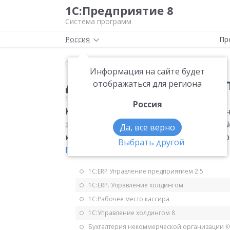
1С:Предприятие 8
Система программ
Россия
Пр
Главная
Мониторинг законодательства
НДС
Информация на сайте будет
Дополнительные лис
отображаться для региона
18.05.2006
НДС
Россия
К книге покупок предусмотрены дополн
заполнения приведена в Приложении № 
Да, все верно
корректировки книги покупок (аннулир
Выбрать другой
Правительства РФ от 11.05.2006 № 283
.
1С:ERP Управление предприятием 2.5
1С:ERP. Управление холдингом
1С:Рабочее место кассира
1С:Управление холдингом 8
Бухгалтерия некоммерческой организации 