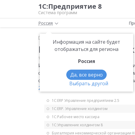
1С:Предприятие 8
Система программ
Россия
Пр
Главная
Мониторинг законодательства
НДС
Информация на сайте будет
Изменения в форме к
отображаться для региона
18.05.2006
НДС
Россия
Изменена форма основной таблицы кни
словами ", имущественных прав", в наи
Да, все верно
словами "Номер таможенной деклараци
Выбрать другой
283
.
1С:ERP Управление предприятием 2.5
1С:ERP. Управление холдингом
1С:Рабочее место кассира
1С:Управление холдингом 8
Бухгалтерия некоммерческой организации 