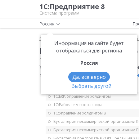
1С:Предприятие 8
Система программ
Россия
Пр
Главная
Мониторинг законодательства
Налог 
Информация на сайте будет
Новая декларация по
отображаться для региона
05.03.2006
Налог на прибыль
Россия
Утверждена новая форма налоговой дек
порядок ее заполнения.
Приказ Минфина
Да, все верно
Выбрать другой
1С:ERP Управление предприятием 2.5
1С:ERP. Управление холдингом
1С:Рабочее место кассира
1С:Управление холдингом 8
Бухгалтерия некоммерческой организации 
Бухгалтерия некоммерческой организации 
Бухгалтерия предприятия КОРП, редакция 3.0