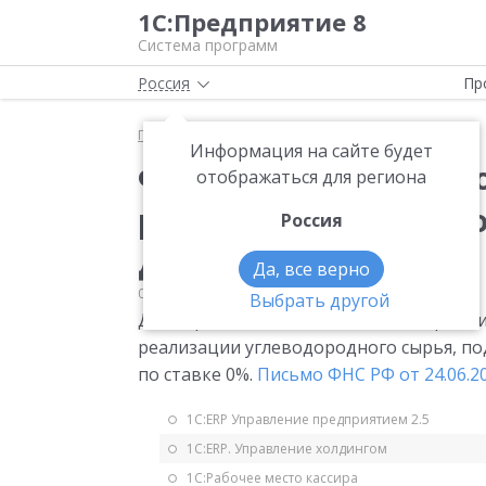
1С:Предприятие 8
Система программ
Россия
Пр
Главная
Мониторинг законодательства
НДС
Информация на сайте будет
ФНС сообщила коды о
отображаться для региона
реализации углеводо
Россия
декларации по НДС
Да, все верно
02.07.2014
НДС
Выбрать другой
Для отражения в налоговой деклараци
реализации углеводородного сырья, по
по ставке 0%.
Письмо ФНС РФ от 24.06.20
1С:ERP Управление предприятием 2.5
1С:ERP. Управление холдингом
1С:Рабочее место кассира