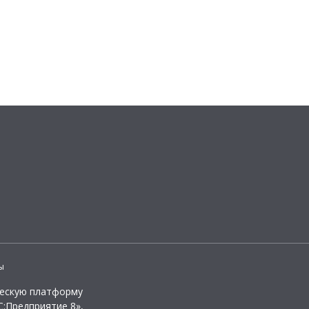
ы
ческую платформу
:Предприятие 8»,