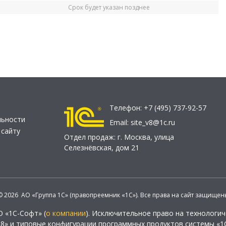
Срок будет указан позднее
Телефон:
+7 (495) 737-92-57
льности
Email:
site_v8@1c.ru
 сайту
Отдел продаж:
г. Москва
,
улица
Селезнёвская, дом 21
© 2026 АО «Группа 1С» (правопреемник «1С»). Все права на сайт защищен
О «1С-Софт» (
о компании
). Исключительное право на технологи
 8» и типовые конфигурации программных продуктов системы «1С