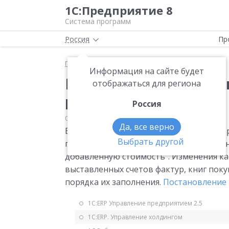
1С:Предприятие 8
Система программ
Россия
Пр
Главная
Мониторинг законодательства
НДС
Информация на сайте будет
Изменения в постано
отображаться для региона
№1137
Россия
07.08.2014
НДС
Да, все верно
Внесены изменения в Постановление Пра
Выбрать другой
правилах заполнения (ведения) докумен
добавленную стоимость". Изменения ка
выставленных счетов фактур, книг поку
порядка их заполнения.
Постановление 
1С:ERP Управление предприятием 2.5
1С:ERP. Управление холдингом