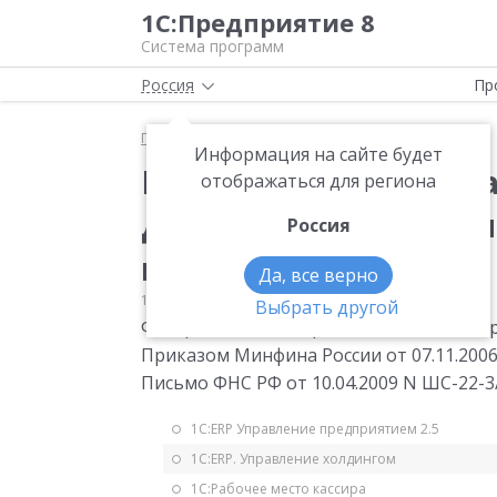
1С:Предприятие 8
Система программ
Россия
Пр
Главная
Мониторинг законодательства
НДС
Информация на сайте будет
Разъяснен порядок з
отображаться для региона
декларации по НДС 
Россия
недвижимости
Да, все верно
13.05.2009
НДС
Выбрать другой
ФНС разъяснила порядок заполнения П
Приказом Минфина России от 07.11.200
Письмо ФНС РФ от 10.04.2009 N ШС-22-
1С:ERP Управление предприятием 2.5
1С:ERP. Управление холдингом
1С:Рабочее место кассира