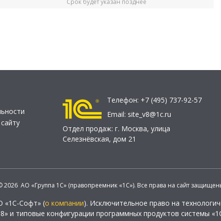
Срок будет указан позднее
Телефон:
+7 (495) 737-92-57
льности
Email:
site_v8@1c.ru
 сайту
Отдел продаж:
г. Москва
,
улица
Селезнёвская, дом 21
© 2026 АО «Группа 1С» (правопреемник «1С»). Все права на сайт защищен
О «1С-Софт» (
о компании
). Исключительное право на технологи
 8» и типовые конфигурации программных продуктов системы «1С