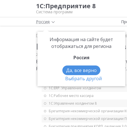
1С:Предприятие 8
Система программ
Россия
Пр
Главная
Мониторинг законодательства
Класси
Информация на сайте будет
Внесены изменения в 
отображаться для региона
28.02.2014
Классификаторы
Россия
Внесены изменения в КБК на 2014 год,
Российской Федерации от 1 июля 2013 г.
Да, все верно
Выбрать другой
1С:ERP Управление предприятием 2.5
1С:ERP. Управление холдингом
1С:Рабочее место кассира
1С:Управление холдингом 8
Бухгалтерия некоммерческой организации 
Бухгалтерия некоммерческой организации 
Бухгалтерия предприятия КОРП, редакция 3.0