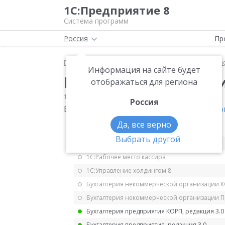
1С:Предприятие 8
Система программ
Россия
Пр
Главная
Мониторинг законодательства
Класси
Информация на сайте будет
Изменения в КБК (при
отображаться для региона
12.07.2019
Классификаторы
Россия
Внесены изменения в КБК
Приказ Минфи
Да, все верно
1С:ERP Управление предприятием 2.5
Выбрать другой
1С:ERP. Управление холдингом
1С:Рабочее место кассира
1С:Управление холдингом 8
Бухгалтерия некоммерческой организации 
Бухгалтерия некоммерческой организации 
Бухгалтерия предприятия КОРП, редакция 3.0
Бухгалтерия предприятия, редакция 3.0