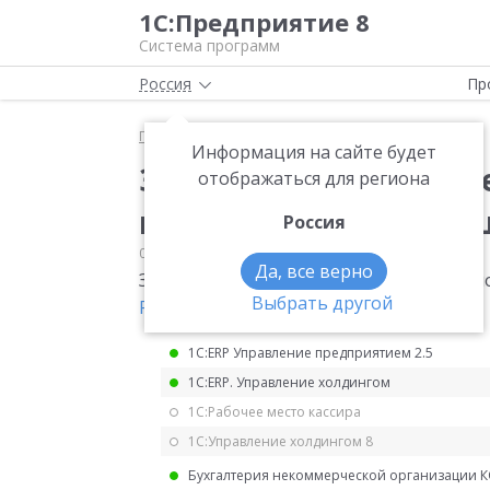
1С:Предприятие 8
Система программ
Россия
Пр
Главная
Мониторинг законодательства
НДС
Информация на сайте будет
Заполнение кодов оп
отображаться для региона
продаж при реализа
Россия
08.02.2026
НДС
Да, все верно
Заполнение кодов операций для книг п
Выбрать другой
России от 16.01.2026 N СД-36-3/185@
.
1С:ERP Управление предприятием 2.5
1С:ERP. Управление холдингом
1С:Рабочее место кассира
1С:Управление холдингом 8
Бухгалтерия некоммерческой организации 