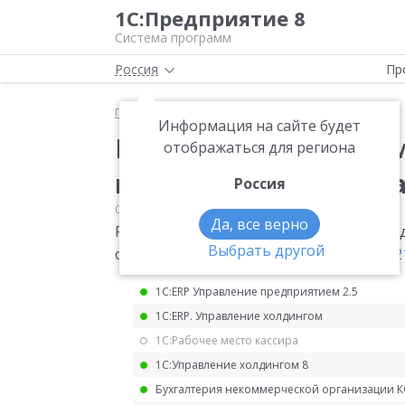
1С:Предприятие 8
Система программ
Россия
Пр
Главная
Мониторинг законодательства
НДС
Информация на сайте будет
Рекомендуемые форм
отображаться для региона
использовании права
Россия
01.12.2021
НДС
Да, все верно
Рекомендуемые форматы выгрузки увед
Выбрать другой
от НДС.
Письмо ФНС России от 25.11.202
1С:ERP Управление предприятием 2.5
1С:ERP. Управление холдингом
1С:Рабочее место кассира
1С:Управление холдингом 8
Бухгалтерия некоммерческой организации 