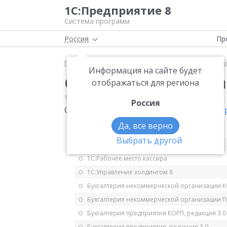
1С:Предприятие 8
Система программ
Россия
Пр
Главная
Мониторинг законодательства
Класси
Информация на сайте будет
С 15.09.2023 ключевая
отображаться для региона
15.09.2023
Классификаторы
Россия
С 15.09.2023 ключевая ставка 13%.
Инфор
Да, все верно
1С:ERP Управление предприятием 2.5
Выбрать другой
1С:ERP. Управление холдингом
1С:Рабочее место кассира
1С:Управление холдингом 8
Бухгалтерия некоммерческой организации 
Бухгалтерия некоммерческой организации 
Бухгалтерия предприятия КОРП, редакция 3.0
Бухгалтерия предприятия, редакция 3.0