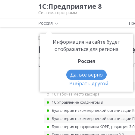
1С:Предприятие 8
Система программ
Россия
Пр
Главная
Мониторинг законодательства
НДС
Информация на сайте будет
Изменение формы де
отображаться для региона
10.09.2020
НДС
Россия
Изменение формы декларации по НДС Пр
Да, все верно
1С:ERP Управление предприятием 2.5
Выбрать другой
1С:ERP. Управление холдингом
1С:Рабочее место кассира
1С:Управление холдингом 8
Бухгалтерия некоммерческой организации 
Бухгалтерия некоммерческой организации 
Бухгалтерия предприятия КОРП, редакция 3.0
Бухгалтерия предприятия, редакция 3.0