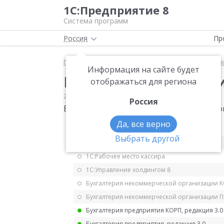
1С:Предприятие 8
Система программ
Россия
Пр
Главная
Мониторинг законодательства
Класси
Информация на сайте будет
Изменения в КБК (при
отображаться для региона
20.03.2020
Классификаторы
Россия
Внесены изменения в КБК Приказ Минфин
Да, все верно
1С:ERP Управление предприятием 2.5
Выбрать другой
1С:ERP. Управление холдингом
1С:Рабочее место кассира
1С:Управление холдингом 8
Бухгалтерия некоммерческой организации 
Бухгалтерия некоммерческой организации 
Бухгалтерия предприятия КОРП, редакция 3.0
Бухгалтерия предприятия, редакция 3.0