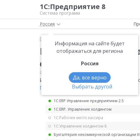
1С:Предприятие 8
Система программ
Россия
Пр
Главная
Мониторинг законодательства
НДС
Информация на сайте будет
Изменения в счете-ф
отображаться для региона
счете-фактуре
Россия
26.01.2026
НДС
Да, все верно
Изменения в счете-фактуре, корректир
Выбрать другой
Правительства от 23.01.2026 № 26
.
1С:ERP Управление предприятием 2.5
1С:ERP. Управление холдингом
1С:Рабочее место кассира
1С:Управление холдингом 8
Бухгалтерия некоммерческой организации 