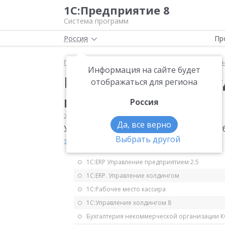
1С:Предприятие 8
Система программ
Россия
Пр
Главная
Мониторинг законодательства
Налог 
Информация на сайте будет
Перенос убытка на б
отображаться для региона
налога на прибыль
Россия
21.11.2016
Налог на прибыль
Да, все верно
Установлен особый порядок переноса уб
Выбрать другой
закон от 30.11.2016 № 401-ФЗ
.
1С:ERP Управление предприятием 2.5
1С:ERP. Управление холдингом
1С:Рабочее место кассира
1С:Управление холдингом 8
Бухгалтерия некоммерческой организации 