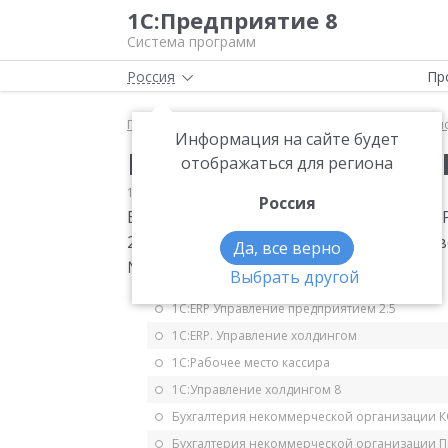
1С:Предприятие 8
Система программ
Россия
Пр
Главная
Мониторинг законодательства
Класси
Информация на сайте будет
Изменились коды КБК
отображаться для региона
17.03.2015
Классификаторы
Россия
Внесены изменения в приказ Минфина РФ
2015 год, в том числе для уплаты торго
Да, все верно
№ 36н.
Выбрать другой
1С:ERP Управление предприятием 2.5
1С:ERP. Управление холдингом
1С:Рабочее место кассира
1С:Управление холдингом 8
Бухгалтерия некоммерческой организации 
Бухгалтерия некоммерческой организации 