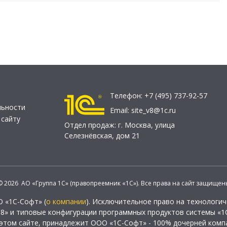
Телефон:
+7 (495) 737-92-57
льности
Email:
site_v8@1c.ru
 сайту
Отдел продаж:
г. Москва
,
улица
Селезнёвская, дом 21
© 2026 АО «Группа 1С» (правопреемник «1С»). Все права на сайт защищен
О «1С-Софт» (
о компании
). Исключительное право на технологи
 8» и типовые конфигурации программных продуктов системы «1С
этом сайте, принадлежит ООО «1С-Софт» - 100% дочерней комп