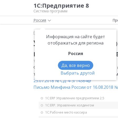
1С:Предприятие 8
Система программ
Россия
Пр
Главная
Мониторинг законодательства
НДС
Информация на сайте будет
Указание регистраци
отображаться для региона
выпуске товаров в сч
Россия
11.10.2018
НДС
Да, все верно
ФНС и Минфин разрешили указывать в г
Выбрать другой
товаров, вместо регистрационного но
25.07.2018 № СД-4-3/14384@
Письмо Минфина России от 16.08.2018 №
1С:ERP Управление предприятием 2.5
1С:ERP. Управление холдингом
1С:Рабочее место кассира