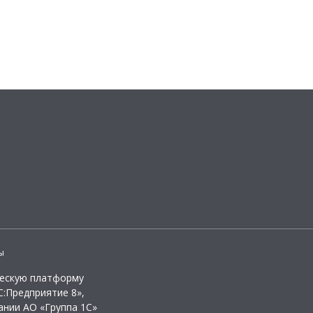
ы
ческую платформу
:Предприятие 8»,
ании АО «Группа 1С»