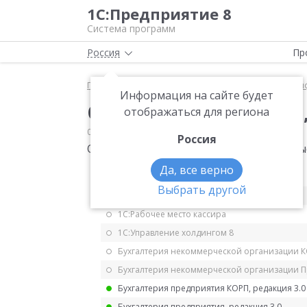
1С:Предприятие 8
Система программ
Россия
Пр
Главная
Мониторинг законодательства
Класси
Информация на сайте будет
Отменен приказ 248н
отображаться для региона
07.02.2018
Классификаторы
Россия
Отменен приказ 248н, вводивший новые
Да, все верно
1С:ERP Управление предприятием 2.5
Выбрать другой
1С:ERP. Управление холдингом
1С:Рабочее место кассира
1С:Управление холдингом 8
Бухгалтерия некоммерческой организации 
Бухгалтерия некоммерческой организации 
Бухгалтерия предприятия КОРП, редакция 3.0
Бухгалтерия предприятия, редакция 3.0