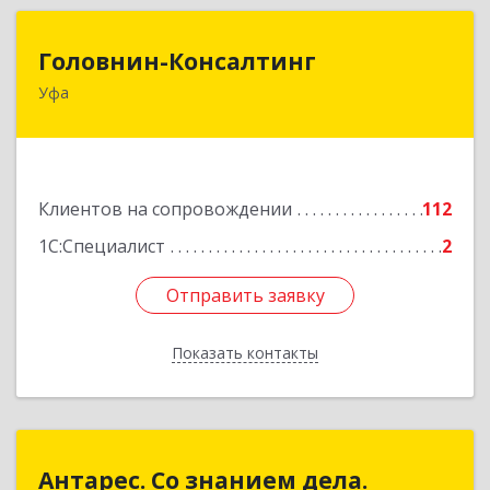
Головнин-Консалтинг
Головнин-Консалтинг
Уфа
450006, Башкортостан Респ, Уфа г, Ленина ул,
дом № 148, оф.204
Подробнее
Клиентов на сопровождении
112
1С:Специалист
2
Отправить заявку
Отправить заявку
Показать контакты
Назад
Антарес. Со знанием дела.
Антарес. Со знанием дела.