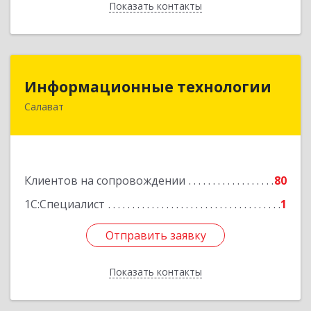
Показать контакты
Назад
Информационные технологии
Информационные технологии
Салават
453259, Башкортостан Респ, Салават г,
Северная ул, дом № 15, оф.108
Подробнее
Клиентов на сопровождении
80
1С:Специалист
1
Отправить заявку
Отправить заявку
Показать контакты
Назад