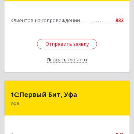
Подробнее
Клиентов на сопровождении
932
Отправить заявку
Отправить заявку
Показать контакты
Назад
1С:Первый Бит, Уфа
1С:Первый Бит, Уфа
Уфа
450098, Башкортостан Респ, Уфа г,
Комсомольская ул, дом № 165, корпус 3, этаж 2
Подробнее