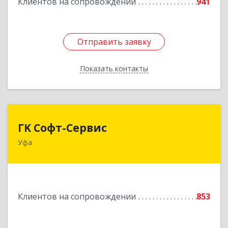
Клиентов на сопровождении
941
Отправить заявку
Отправить заявку
Показать контакты
Назад
ГK Софт-Сервис
ГK Софт-Сервис
Уфа
450022, Башкортостан Респ, Уфа г, Менделеева
ул, дом № 134/7
Подробнее
Клиентов на сопровождении
853