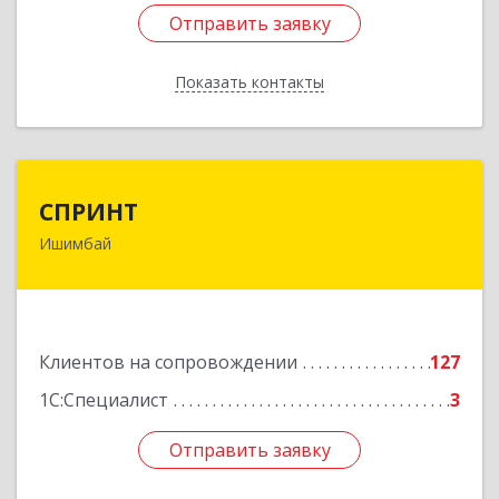
Отправить заявку
Отправить заявку
Показать контакты
Назад
СПРИНТ
СПРИНТ
Ишимбай
453201, Башкортостан Респ, Ишимбайский р-н,
Ишимбай г, Якупа Кулмыя ул, дом № 25
Подробнее
Клиентов на сопровождении
127
1С:Специалист
3
Отправить заявку
Отправить заявку