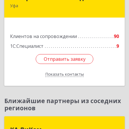
Уфа
450054, Башкортостан Респ, Уфа г,
Комсомольская ул, дом № 149/2, кв.76
Подробнее
Клиентов на сопровождении
90
1С:Специалист
9
Отправить заявку
Отправить заявку
Показать контакты
Назад
Ближайшие партнеры из соседних
регионов
КА ЛиКом