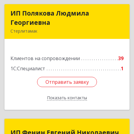
ИП Полякова Людмила
ИП Полякова Людмила
Георгиевна
Георгиевна
Стерлитамак
453120, Башкортостан Респ, Стерлитамак г,
Имая Насыри ул, дом № 1, кв.74
Клиентов на сопровождении
39
Подробнее
1С:Специалист
1
Отправить заявку
Отправить заявку
Показать контакты
Назад
ИП Фенин Евгений Николаевич
ИП Фенин Евгений Николаевич