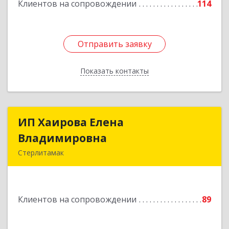
Клиентов на сопровождении
114
Отправить заявку
Отправить заявку
Показать контакты
Назад
ИП Хаирова Елена
ИП Хаирова Елена
Владимировна
Владимировна
Стерлитамак
Подробнее
Клиентов на сопровождении
89