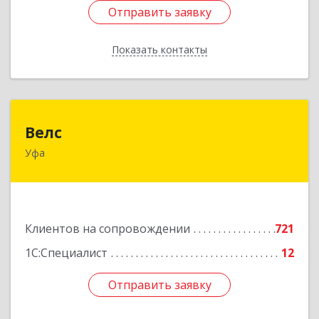
Отправить заявку
Отправить заявку
Показать контакты
Назад
Велс
Велс
Уфа
450071, Башкортостан Респ, Уфа г, 50 лет СССР
ул, дом № 48/1, этаж 5
Подробнее
Клиентов на сопровождении
721
1С:Специалист
12
Отправить заявку
Отправить заявку