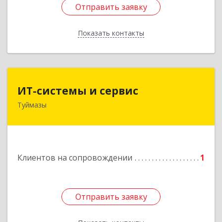
Отправить заявку
Отправить заявку
Показать контакты
Назад
ИТ-системы и сервис
ИТ-системы и сервис
Туймазы
452 750, 452750, Башкортостан Респ,
Туймазинский р-н, Туймазы г, Заводская ул,
дом № 11
Подробнее
Клиентов на сопровождении
1
Отправить заявку
Отправить заявку