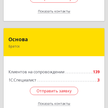
Показать контакты
Назад
Основа
Основа
Братск
665700, Иркутская обл, Братск г, Ленина
(Центральный ж/р) пр-кт, дом № 6, оф.1001
Подробнее
Клиентов на сопровождении
139
1С:Специалист
3
Отправить заявку
Отправить заявку
Показать контакты
Назад