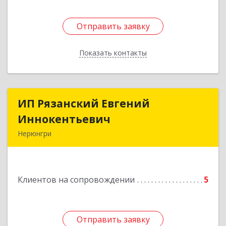
Отправить заявку
Отправить заявку
Показать контакты
Назад
ИП Рязанский Евгений
ИП Рязанский Евгений
Иннокентьевич
Иннокентьевич
Нерюнгри
678967, Саха /Якутия/ Респ, Нерюнгри г,
Дружбы Народов пр-кт, дом № 14
Клиентов на сопровождении
5
Подробнее
Отправить заявку
Отправить заявку