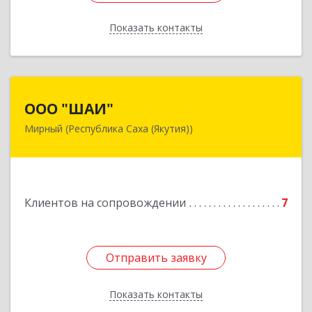
Показать контакты
Назад
ООО "ШАИ"
ООО "ШАИ"
Мирный (Республика Саха (Якутия))
678175, Республика Саха (Якутия), у.
Мирнинский, г. Мирный, ул. Ленина, дом 34,
квартира 5
Подробнее
Клиентов на сопровождении
7
Отправить заявку
Отправить заявку
Показать контакты
Назад