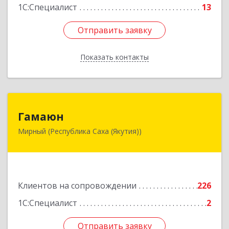
1С:Специалист
13
Отправить заявку
Отправить заявку
Показать контакты
Назад
Гамаюн
Гамаюн
Мирный (Республика Саха (Якутия))
678170, Саха /Якутия/ Респ, Мирнинский у,
Мирный г, Ленинградский пр-кт, дом № 48,
корпус а
Подробнее
Клиентов на сопровождении
226
1С:Специалист
2
Отправить заявку
Отправить заявку