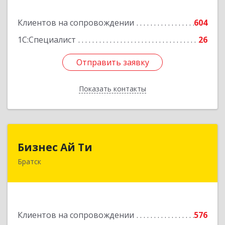
Подробнее
Клиентов на сопровождении
604
1С:Специалист
26
Отправить заявку
Отправить заявку
Показать контакты
Назад
Бизнес Ай Ти
Бизнес Ай Ти
Братск
665717, Иркутская обл, Братск г, Центральный
жилрайон, Мира ул, дом № 27B, оф.14
Подробнее
Клиентов на сопровождении
576