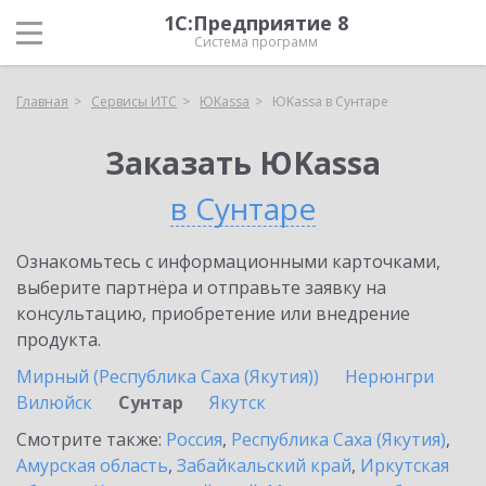
1С:Предприятие 8
Система программ
Главная
Сервисы ИТС
ЮKassa
ЮKassa в Сунтаре
Заказать ЮKassa
в Сунтаре
Ознакомьтесь с информационными карточками,
выберите партнёра и отправьте заявку на
консультацию, приобретение или внедрение
продукта.
Мирный (Республика Саха (Якутия))
Нерюнгри
Вилюйск
Сунтар
Якутск
Смотрите также:
Россия
,
Республика Саха (Якутия)
,
Амурская область
,
Забайкальский край
,
Иркутская