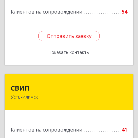
Клиентов на сопровождении
54
Подробнее
Отправить заявку
Отправить заявку
Показать контакты
Назад
СВИП
СВИП
Усть-Илимск
666685, Иркутская обл, Усть-Илимск г,
Энтузиастов ул, дом № 5, оф.1
Подробнее
Клиентов на сопровождении
41