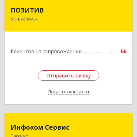
ПОЗИТИВ
ПОЗИТИВ
Усть-Илимск
666679, Иркутская обл, Усть-Илимск г, Дружбы
Народов пр-кт, дом № 12, кв.60
Подробнее
Клиентов на сопровождении
66
Отправить заявку
Отправить заявку
Показать контакты
Назад
Инфоком Сервис
Инфоком Сервис
Таксимо