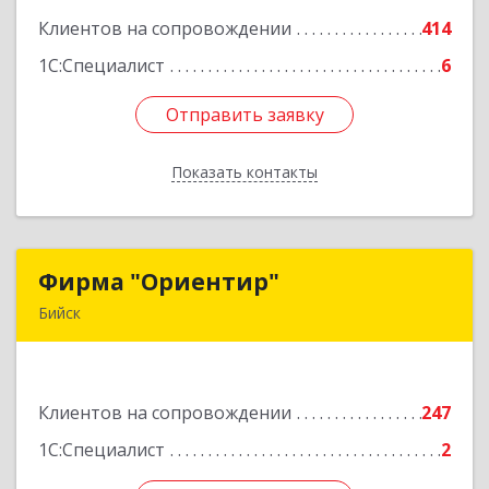
Клиентов на сопровождении
414
Подробнее
1С:Специалист
6
Отправить заявку
Отправить заявку
Показать контакты
Назад
Фирма "Ориентир"
Фирма "Ориентир"
Бийск
659300, Алтайский край, Бийск г, Сергея Кирова
пр-кт, дом № 3
Клиентов на сопровождении
247
Подробнее
1С:Специалист
2