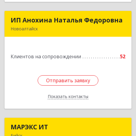
ИП Анохина Наталья Федоровна
ИП Анохина Наталья Федоровна
Новоалтайск
658041, Алтайский край, Новоалтайск г,
Белоярская ул, дом № 132
Клиентов на сопровождении
52
Подробнее
Отправить заявку
Отправить заявку
Показать контакты
Назад
МАРЭКС ИТ
МАРЭКС ИТ
Бийск