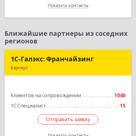
Показать контакты
Назад
Ближайшие партнеры из соседних
регионов
1С-Галэкс: Франчайзинг
1С-Галэкс: Франчайзинг
Барнаул
656015, Алтайский край, Барнаул г, Деповская
ул, дом № 7, каб.А-105
Клиентов на сопровождении
1040
Подробнее
1С:Специалист
15
Отправить заявку
Отправить заявку
Показать контакты
Назад