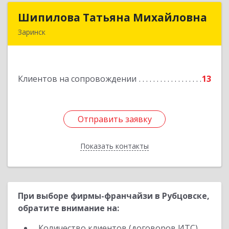
Шипилова Татьяна Михайловна
Шипилова Татьяна Михайловна
Заринск
Подробнее
Клиентов на сопровождении
13
Отправить заявку
Отправить заявку
Показать контакты
Назад
При выборе фирмы-франчайзи в Рубцовске,
обратите внимание на:
Количество клиентов (договоров ИТС)