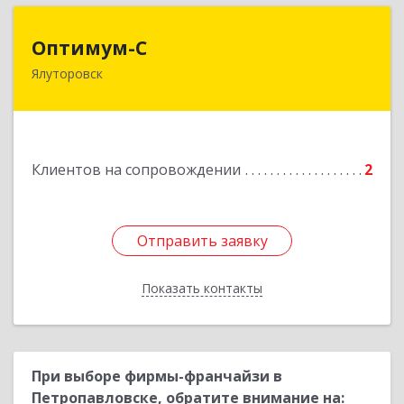
Оптимум-С
Оптимум-С
Ялуторовск
Подробнее
Клиентов на сопровождении
2
Отправить заявку
Отправить заявку
Показать контакты
Назад
При выборе фирмы-франчайзи в
Петропавловске, обратите внимание на: