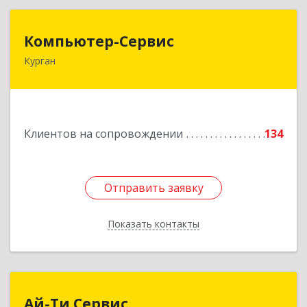
Компьютер-Сервис
Компьютер-Сервис
Курган
640022, Курганская обл, Курган г, Василия
Блюхера ул, дом № 30, пом.1
Подробнее
Клиентов на сопровождении
134
Отправить заявку
Отправить заявку
Показать контакты
Назад
Ай-Ти Сервис
Ай-Ти Сервис