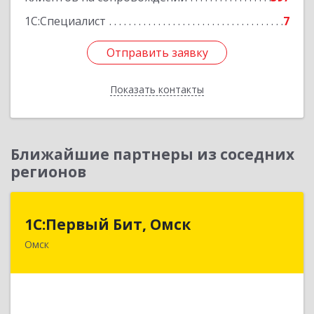
1С:Специалист
7
Отправить заявку
Отправить заявку
Показать контакты
Назад
Ближайшие партнеры из соседних
регионов
1С:Первый Бит, Омск
1С:Первый Бит, Омск
Омск
644099, Омская обл, Омск г, Гагарина ул, дом №
14, оф.208
Подробнее