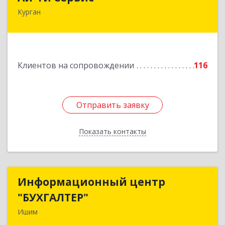
Курган
640032, Курганская обл, г.о. Город Курган,
Курган г, Бажова ул, дом № 49, оф.304
Подробнее
Клиентов на сопровождении
116
Отправить заявку
Отправить заявку
Показать контакты
Назад
Информационный центр
Информационный центр
"БУХГАЛТЕР"
"БУХГАЛТЕР"
Ишим
627750, Тюменская обл, Ишим г, Советская ул,