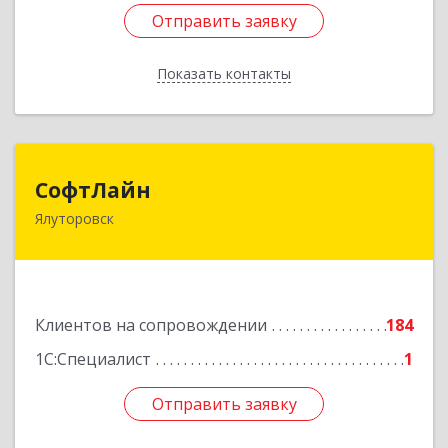
Отправить заявку
Отправить заявку
Показать контакты
Назад
СофтЛайн
СофтЛайн
Ялуторовск
627010, Тюменская обл, Ялуторовский р-н,
Ялуторовск г, Ленина ул, дом № 28
Подробнее
Клиентов на сопровождении
184
1С:Специалист
1
Отправить заявку
Отправить заявку