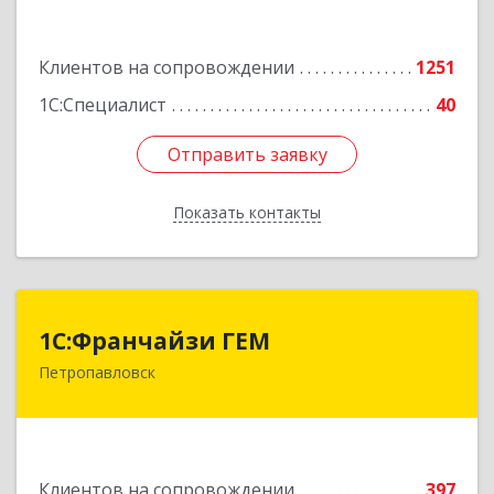
Подробнее
Клиентов на сопровождении
1251
1С:Специалист
40
Отправить заявку
Отправить заявку
Показать контакты
Назад
1С:Франчайзи ГЕМ
1С:Франчайзи ГЕМ
Петропавловск
Казахстан, г. Петропавловск, ул.
Интернациональная, 18 НП2
Подробнее
Клиентов на сопровождении
397