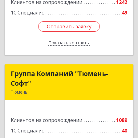
Клиентов на сопровождении
1242
1С:Специалист
49
Отправить заявку
Отправить заявку
Показать контакты
Назад
Группа Компаний "Тюмень-
Группа Компаний "Тюмень-
Софт"
Софт"
Тюмень
625048, Тюменская обл, Тюмень г, Салтыкова-
Щедрина ул, дом № 44/4
Клиентов на сопровождении
1089
Подробнее
1С:Специалист
40