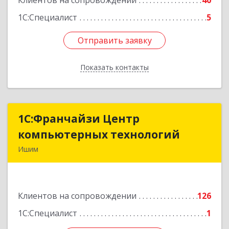
Клиентов на сопровождении
40
Подробнее
1С:Специалист
5
Отправить заявку
Отправить заявку
Показать контакты
Назад
1С:Франчайзи Центр
1С:Франчайзи Центр
компьютерных технологий
компьютерных технологий
Ишим
627750, Тюменская обл, Ишим г, 30 лет ВЛКСМ
ул, дом № 28/2
Клиентов на сопровождении
126
Подробнее
1С:Специалист
1