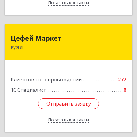
Показать контакты
Назад
Цефей Маркет
Цефей Маркет
Курган
640002, Курганская обл, Курган г, М.Горького
ул, дом № 35/1
Подробнее
Клиентов на сопровождении
277
1С:Специалист
6
Отправить заявку
Отправить заявку
Показать контакты
Назад