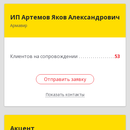
ИП Артемов Яков Александрович
ИП Артемов Яков Александрович
Армавир
Подробнее
Клиентов на сопровождении
53
Отправить заявку
Отправить заявку
Показать контакты
Назад
Акцент
Акцент