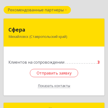
Рекомендованные партнеры
Сфера
Сфера
Михайловск (Ставропольский край)
356240, Ставропольский край, Шпаковский р-
н, Михайловск г, Ленина ул, дом № 156/2,
пом.111
Подробнее
Клиентов на сопровождении
3
Отправить заявку
Отправить заявку
Показать контакты
Назад