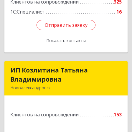
Клиентов на сопровождении
325
1С:Специалист
16
Отправить заявку
Отправить заявку
Показать контакты
Назад
ИП Козлитина Татьяна
ИП Козлитина Татьяна
Владимировна
Владимировна
Новоалександровск
356000, Ставропольский край,
Новоалександровск г, Гайдара пер, дом № 25
Клиентов на сопровождении
153
Подробнее