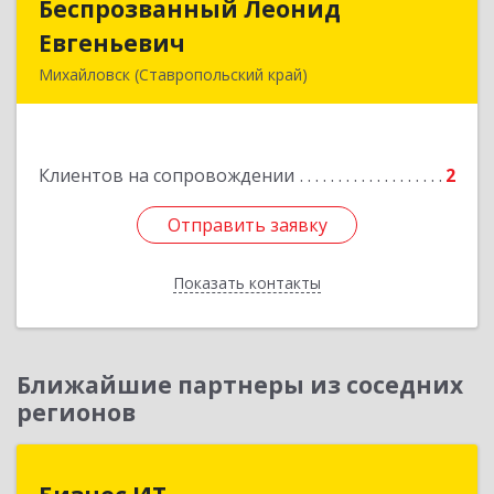
Беспрозванный Леонид
Беспрозванный Леонид
Евгеньевич
Евгеньевич
Михайловск (Ставропольский край)
Подробнее
Клиентов на сопровождении
2
Отправить заявку
Отправить заявку
Показать контакты
Назад
Ближайшие партнеры из соседних
регионов
Бизнес ИТ