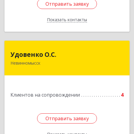
Отправить заявку
Отправить заявку
Показать контакты
Назад
Удовенко О.С.
Удовенко О.С.
Невинномысск
357 100, г.Невинномысск, ул.Революцеонная,
дом № 30, кв.54
Подробнее
Клиентов на сопровождении
4
Отправить заявку
Отправить заявку