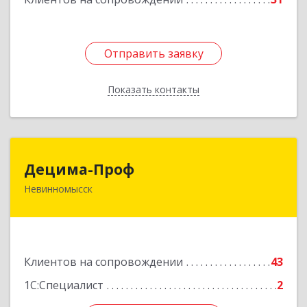
Отправить заявку
Отправить заявку
Показать контакты
Назад
Децима-Проф
Децима-Проф
Невинномысск
357100, Ставропольский край, Невинномысск г,
Гагарина ул, дом № 63
Подробнее
Клиентов на сопровождении
43
1С:Специалист
2