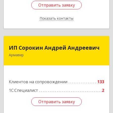
Отправить заявку
Отправить заявку
Показать контакты
Назад
ИП Сорокин Андрей Андреевич
ИП Сорокин Андрей Андреевич
Армавир
352900, Краснодарский край, Армавир г,
Ф.Энгельса ул, дом № 25, кв.309
Подробнее
Клиентов на сопровождении
133
1С:Специалист
2
Отправить заявку
Отправить заявку