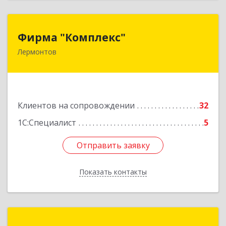
Фирма "Комплекс"
Фирма "Комплекс"
Лермонтов
357348, Ставропольский край, Лермонтов г,
Острогорка с, Степная ул, дом № 46, а
Подробнее
Клиентов на сопровождении
32
1С:Специалист
5
Отправить заявку
Отправить заявку
Показать контакты
Назад
Компьютер-Сервис