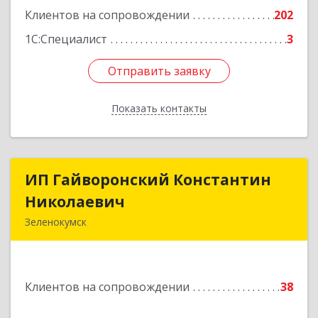
Подробнее
Клиентов на сопровождении
202
1С:Специалист
3
Отправить заявку
Отправить заявку
Показать контакты
Назад
ИП Гайворонский Константин
ИП Гайворонский Константин
Николаевич
Николаевич
Зеленокумск
357910, Ставропольский край, Советский р-н,
Зеленокумск г, Ленина пл, дом № 6, оф.4
Клиентов на сопровождении
38
Подробнее