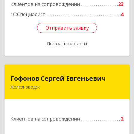
Клиентов на сопровождении
23
1С:Специалист
4
Отправить заявку
Отправить заявку
Показать контакты
Назад
Гофонов Сергей Евгеньевич
Гофонов Сергей Евгеньевич
Железноводск
Подробнее
Клиентов на сопровождении
2