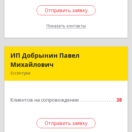
Отправить заявку
Отправить заявку
Показать контакты
Назад
ИП Добрынин Павел
ИП Добрынин Павел
Михайлович
Михайлович
Ессентуки
Подробнее
Клиентов на сопровождении
38
Отправить заявку
Отправить заявку