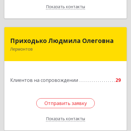
Показать контакты
Назад
Приходько Людмила Олеговна
Приходько Людмила Олеговна
Лермонтов
357341, Лермонтов г, П.Лумумбы ул, дом №
43/2, кв.44
Подробнее
Клиентов на сопровождении
29
Отправить заявку
Отправить заявку
Показать контакты
Назад