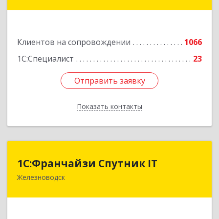
Коста Хетагурова ул, дом № 4
Подробнее
Клиентов на сопровождении
1066
1С:Специалист
23
Отправить заявку
Отправить заявку
Показать контакты
Назад
1С:Франчайзи Спутник IT
1С:Франчайзи Спутник IT
Железноводск
357430, Ставропольский край, город-курорт
Железноводск, Иноземцево п, Свободы ул, дом
№ 136