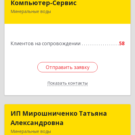
Компьютер-Сервис
Минеральные воды
357202, Ставропольский край, Минеральные
Воды г, Гагарина ул, дом № 48
Подробнее
Клиентов на сопровождении
58
Отправить заявку
Отправить заявку
Показать контакты
Назад
ИП Мирошниченко Татьяна
ИП Мирошниченко Татьяна
Александровна
Александровна
Минеральные воды