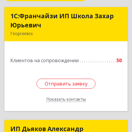
1С:Франчайзи ИП Школа Захар
1С:Франчайзи ИП Школа Захар
Юрьевич
Юрьевич
Георгиевск
357840, Ставропольский край, Георгиевский р-
н, Александрийская ст-ца, Курдюмовский пер,
дом № 10
Клиентов на сопровождении
50
Подробнее
Отправить заявку
Отправить заявку
Показать контакты
Назад
ИП Дьяков Александр
ИП Дьяков Александр