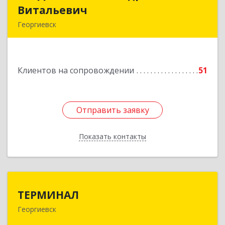
Витальевич
Витальевич
Георгиевск
Подробнее
Клиентов на сопровождении
51
Отправить заявку
Отправить заявку
Показать контакты
Назад
ТЕРМИНАЛ
ТЕРМИНАЛ
Георгиевск
357820, Ставропольский край, Георгиевск г,
Калинина ул, дом № 109