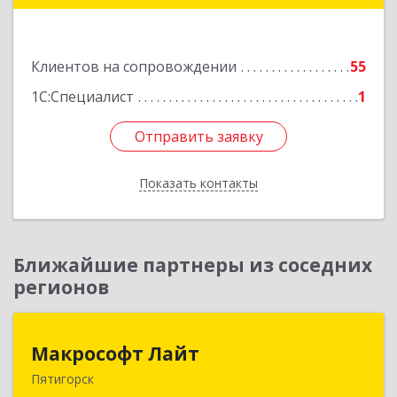
Подробнее
Клиентов на сопровождении
55
1С:Специалист
1
Отправить заявку
Отправить заявку
Показать контакты
Назад
Ближайшие партнеры из соседних
регионов
Макрософт Лайт
Макрософт Лайт
Пятигорск
357501, Ставропольский край, Пятигорск г,