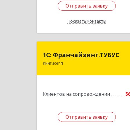
Отправить заявку
Отправить заявку
Показать контакты
Назад
1С: Франчайзинг.ТУБУ
1С: Франчайзинг.ТУБУС
Кингисепп
Подробне
Клиентов на сопровождении
5
Отправить заявку
Отправить заявку