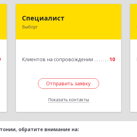
Т
Специалист
Специалист
Выборг
,
188800, Ленинградская обл,
,
Выборгский р-н, Выборг г, Советская
3
ул, дом № 5, оф.8
е
Подробнее
9
Клиентов на сопровождении
10
Отправить заявку
Отправить заявку
Показать контакты
Назад
тонии, обратите внимание на: