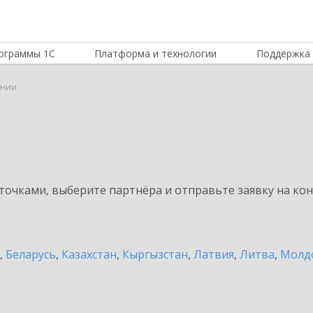
ограммы 1С
Платформа и технологии
Поддержка 
онии
очками, выберите партнёра и отправьте заявку на ко
,
Беларусь
,
Казахстан
,
Кыргызстан
,
Латвия
,
Литва
,
Молд