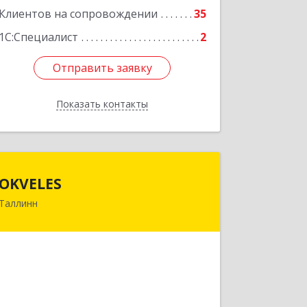
Клиентов на сопровождении
35
1С:Специалист
2
Отправить заявку
Отправить заявку
Показать контакты
Назад
OKVELES
OKVELES
Таллинн
12915, Эстония, Таллинн, Лаки, 15-218
Подробнее