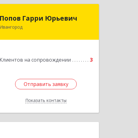
Попов Гарри Юрьевич
Попов Гарри Юрьевич
Ивангород
Подробнее
Клиентов на сопровождении
3
Отправить заявку
Отправить заявку
Показать контакты
Назад