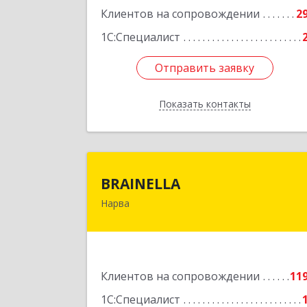
Клиентов на сопровождении
2
1С:Специалист
Отправить заявку
Отправить заявку
Показать контакты
Назад
BRAINELL
BRAINELLA
Нарва
ЭСТОНИЯ, 20308, г. Нарва, ул
Александра Пушкина 12-1
Подробне
Клиентов на сопровождении
11
1С:Специалист