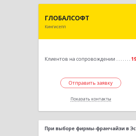
ГЛОБАЛСОФ
ГЛОБАЛСОФТ
Кингисепп
188485, Ленинградская обл
Кингисеппский р-н, Кингисепп г
Красногвардейская ул, дом № 6/1
Подробне
Клиентов на сопровождении
1
Отправить заявку
Отправить заявку
Показать контакты
Назад
При выборе фирмы-франчайзи в Эс