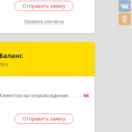
Отправить заявку
Отправить заявку
Показать контакты
Назад
Баланс
Баланс
Луга
188230, Ленинградская обл, Луга г,
Урицкого пр-кт, дом № 77а
Подробнее
Клиентов на сопровождении
66
Отправить заявку
Отправить заявку