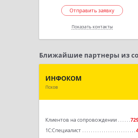
Отправить заявку
Отправить заявку
Показать контакты
Назад
Ближайшие партнеры из со
ИНФОКО
ИНФОКОМ
Псков
180000, Псковская обл, Псков г
Советская ул, дом № 42
Подробне
Клиентов на сопровождении
72
1С:Специалист