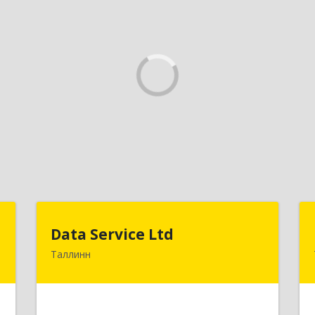
U
Data Service Ltd
Data Service Ltd
Таллинн
-
Estonia, Laulupeo 24, Tallinn, 10128
5
Подробнее
е