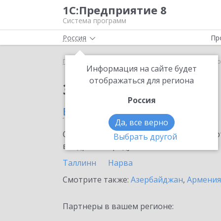
1С:Предприятие 8
Система программ
Россия
Пр
Главная
Сервисы ИТС
ЮKassa
ЮKassa в Эст
Информация на сайте будет
отображаться для региона
Заказать ЮKassa
Россия
в Эстонии
Да, все верно
Ознакомьтесь с информационными карт
Выбрать другой
внедрение продукта.
Таллинн
Нарва
Смотрите также:
Азербайджан
,
Армения
Партнеры в вашем регионе: