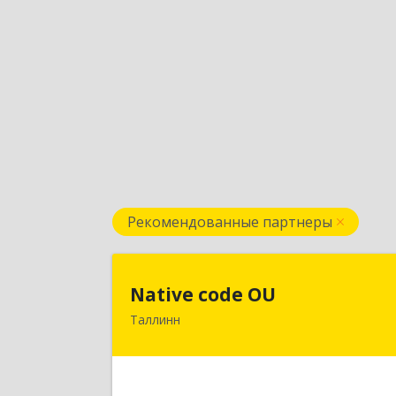
Рекомендованные партнеры
Native code O
Native code OU
Таллинн
13424, Estonia, Tallinn, Varese tn.10A
4
Подробне