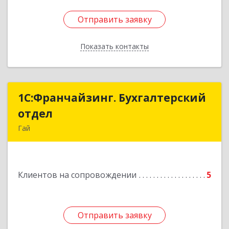
Отправить заявку
Отправить заявку
Показать контакты
Назад
1С:Франчайзинг. Бухгалтерский
1С:Франчайзинг. Бухгалтерский
отдел
отдел
Гай
462635, Оренбургская обл, Гай г, Победы пр-кт,
дом № 1, кв.12
Клиентов на сопровождении
5
Подробнее
Отправить заявку
Отправить заявку