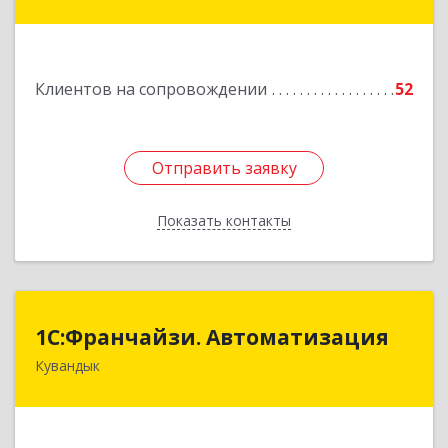
Комсомольская ул, дом № 80
Подробнее
Клиентов на сопровождении
52
Отправить заявку
Отправить заявку
Показать контакты
Назад
1С:Франчайзи. Автоматизация
1С:Франчайзи. Автоматизация
Кувандык
462220, Оренбургская обл, Кувандыкский р-н,
Кувандык г, Советская ул, дом № 10
Подробнее