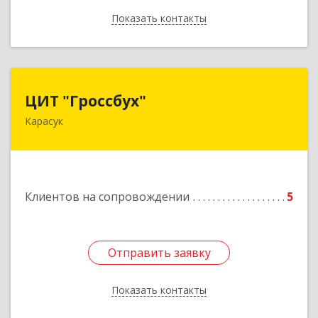
Показать контакты
Назад
ЦИТ "Гроссбух"
ЦИТ "Гроссбух"
Карасук
632861, Новосибирская обл, Карасукский р-н,
Карасук г, Сорокина ул, дом № 9, оф.3
Подробнее
Клиентов на сопровождении
5
Отправить заявку
Отправить заявку
Показать контакты
Назад