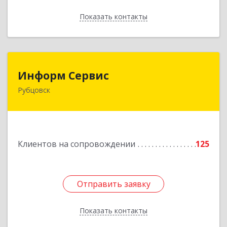
Показать контакты
Назад
Информ Сервис
Информ Сервис
Рубцовск
658204, Алтайский край, Рубцовск г, Алтайская
ул, дом № 7
Подробнее
Клиентов на сопровождении
125
Отправить заявку
Отправить заявку
Показать контакты
Назад