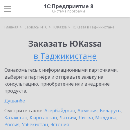
1С:Предприятие 8
Система программ
Главная
Сервисы ИТС
ЮKassa
ЮKassa в Таджикистане
Заказать ЮKassa
в Таджикистане
Ознакомьтесь с информационными карточками,
выберите партнёра и отправьте заявку на
консультацию, приобретение или внедрение
продукта.
Душанбе
Смотрите также:
Азербайджан
,
Армения
,
Беларусь
,
Казахстан
,
Кыргызстан
,
Латвия
,
Литва
,
Молдова
,
Россия
,
Узбекистан
,
Эстония