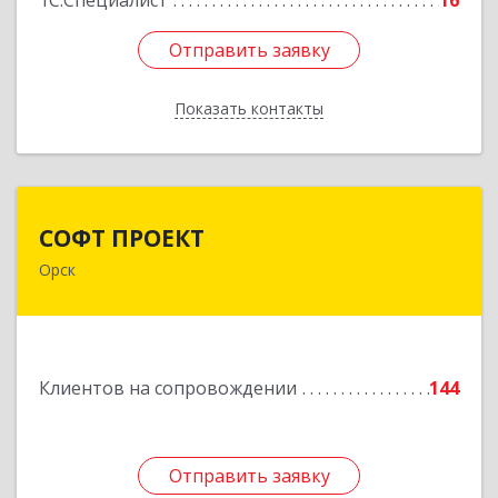
1С:Специалист
16
Отправить заявку
Отправить заявку
Показать контакты
Назад
СОФТ ПРОЕКТ
СОФТ ПРОЕКТ
Орск
462430, Оренбургская обл, Орск г,
Добровольского ул, дом № 23, кв.11
Подробнее
Клиентов на сопровождении
144
Отправить заявку
Отправить заявку