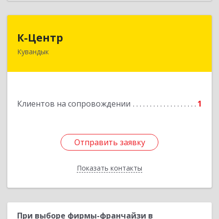
К-Центр
К-Центр
Кувандык
462243, Оренбургская обл, Кувандыкский р-н,
Кувандык г, Ленина ул, дом № 20
Подробнее
Клиентов на сопровождении
1
Отправить заявку
Отправить заявку
Показать контакты
Назад
При выборе фирмы-франчайзи в