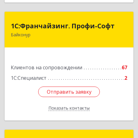
1С:Франчайзинг. Профи-Софт
1С:Франчайзинг. Профи-Софт
Байконур
468320, Байконур г, Ленина ул, дом № 10,
кв.1+2+3
Подробнее
Клиентов на сопровождении
67
1С:Специалист
2
Отправить заявку
Отправить заявку
Показать контакты
Назад