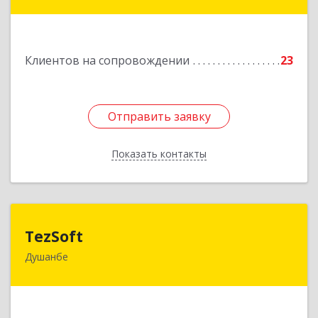
ул. Нисор Мухаммад 5/5
Подробнее
Клиентов на сопровождении
23
Отправить заявку
Отправить заявку
Показать контакты
Назад
TezSoft
TezSoft
Душанбе
Таджикистан, г. Душанбе, ул. Дружбы народов,
47
Подробнее