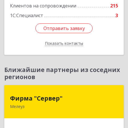
Клиентов на сопровождении
215
1С:Специалист
3
Отправить заявку
Отправить заявку
Показать контакты
Назад
Ближайшие партнеры из соседних
регионов
Фирма "Сервер"
Фирма "Сервер"
Мелеуз
453852, Башкортостан Респ, Мелеузовский р-н,
Мелеуз г, 32-й мкр, дом № 36