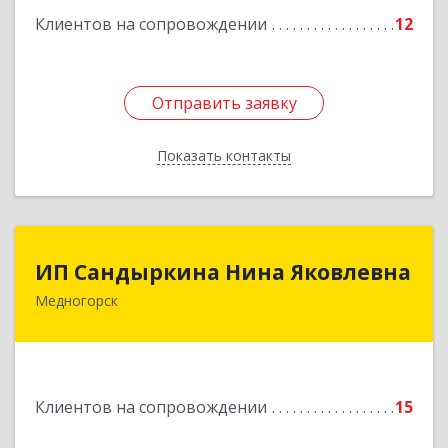
Клиентов на сопровождении
12
Отправить заявку
Отправить заявку
Показать контакты
Назад
ИП Сандыркина Нина Яковлевна
ИП Сандыркина Нина Яковлевна
Медногорск
462270, Оренбургская обл, Медногорск г,
Металлургов ул, дом № 19, кв.22
Подробнее
Клиентов на сопровождении
15