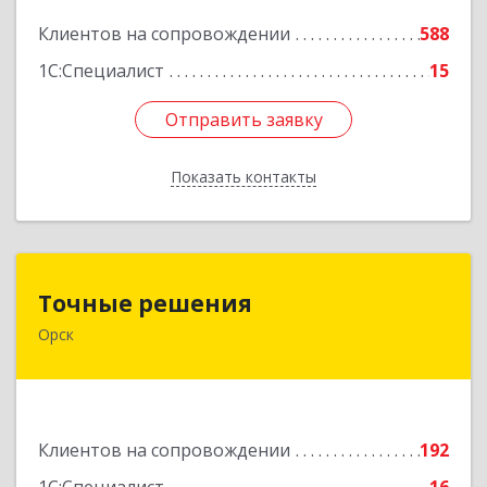
Подробнее
Клиентов на сопровождении
588
1С:Специалист
15
Отправить заявку
Отправить заявку
Показать контакты
Назад
Точные решения
Точные решения
Орск
462403, Оренбургская обл, Орск г,
Краматорская ул, дом № 2Б, пом.3, этаж 1, офис
2
Подробнее
Клиентов на сопровождении
192