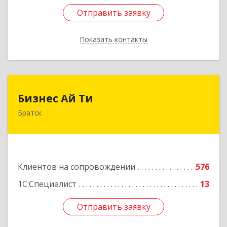
Отправить заявку
Отправить заявку
Показать контакты
Назад
Бизнес Ай Ти
Бизнес Ай Ти
Братск
665717, Иркутская обл, Братск г, Центральный
жилрайон, Мира ул, дом № 27B, оф.14
Подробнее
Клиентов на сопровождении
576
1С:Специалист
13
Отправить заявку
Отправить заявку