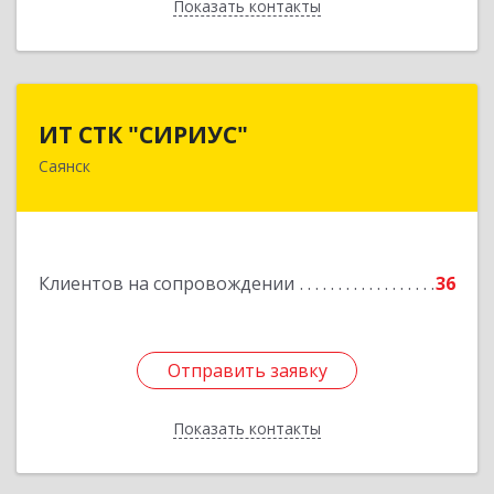
Показать контакты
Назад
ИТ СТК "СИРИУС"
ИТ СТК "СИРИУС"
Саянск
666303, Иркутская обл, Саянск г, Юбилейный
мкр, дом № 38
Подробнее
Клиентов на сопровождении
36
Отправить заявку
Отправить заявку
Показать контакты
Назад