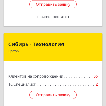
Отправить заявку
Отправить заявку
Показать контакты
Назад
Сибирь - Технология
Сибирь - Технология
Братск
665710, Иркутская обл, Братск г, Снежная
(Центральный ж/р) ул, дом № 13
Подробнее
Клиентов на сопровождении
55
1С:Специалист
2
Отправить заявку
Отправить заявку