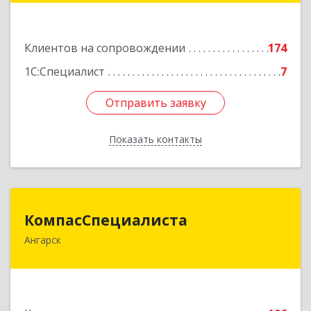
Подробнее
Клиентов на сопровождении
174
1С:Специалист
7
Отправить заявку
Отправить заявку
Показать контакты
Назад
КомпасСпециалиста
КомпасСпециалиста
Ангарск
665826, Иркутская обл, Ангарск г, 12А мкр, дом
№ 7, 86
Подробнее