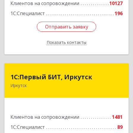
Клиентов на сопровождении
10127
1С:Специалист
196
Отправить заявку
Отправить заявку
Показать контакты
Назад
1С:Первый БИТ, Иркутск
1С:Первый БИТ, Иркутск
Иркутск
664007, Иркутская обл, Иркутск г, Декабрьских
Событий ул, дом № 125, оф.500
Подробнее
Клиентов на сопровождении
1481
1С:Специалист
89