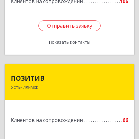
Клиентов на сопровождении
106
Отправить заявку
Отправить заявку
Показать контакты
Назад
ПОЗИТИВ
ПОЗИТИВ
Усть-Илимск
666679, Иркутская обл, Усть-Илимск г, Дружбы
Народов пр-кт, дом № 12, кв.60
Подробнее
Клиентов на сопровождении
66