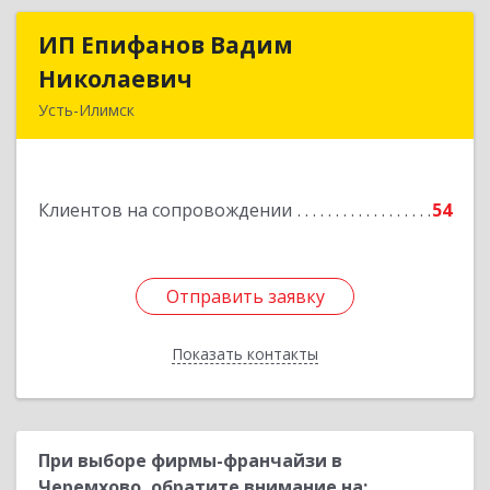
ИП Епифанов Вадим
ИП Епифанов Вадим
Николаевич
Николаевич
Усть-Илимск
666682, Иркутская обл, Усть-Илимск г,
Белградская ул, дом № 11, кв.22
Клиентов на сопровождении
54
Подробнее
Отправить заявку
Отправить заявку
Показать контакты
Назад
При выборе фирмы-франчайзи в
Черемхово, обратите внимание на: