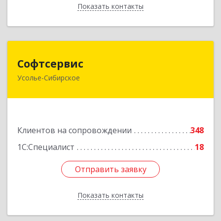
Показать контакты
Назад
Софтсервис
Софтсервис
Усолье-Сибирское
665451, Иркутская обл, Усолье-Сибирское г,
Интернациональная ул, дом № 87
Подробнее
Клиентов на сопровождении
348
1С:Специалист
18
Отправить заявку
Отправить заявку
Показать контакты
Назад