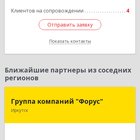
Подробнее
Клиентов на сопровождении
4
Отправить заявку
Отправить заявку
Показать контакты
Назад
Ближайшие партнеры из соседних
регионов
Группа компаний "Форус"
Группа компаний "Форус"
Иркутск
664007, Иркутская обл, Иркутск г, Ямская ул,
дом № 1, корпус 1, оф.1
Подробнее