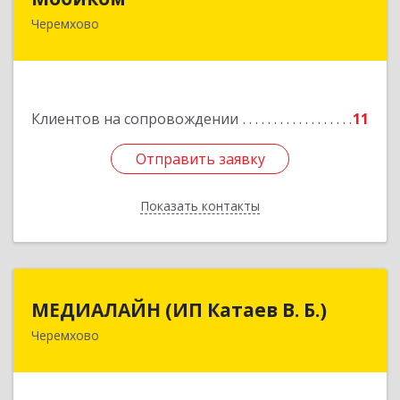
Черемхово
Подробнее
Клиентов на сопровождении
11
Отправить заявку
Отправить заявку
Показать контакты
Назад
МЕДИАЛАЙН (ИП Катаев В. Б.)
МЕДИАЛАЙН (ИП Катаев В. Б.)
Черемхово
665413, Иркутская обл, Черемхово г, Ленина ул,
дом № 5, оф.328