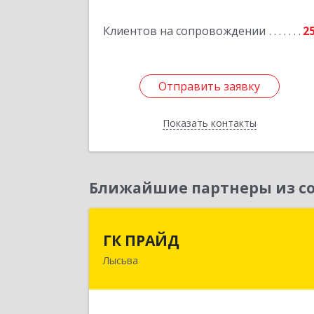
Клиентов на сопровождении
2
Подробне
Отправить заявку
Отправить заявку
Показать контакты
Назад
Ближайшие партнеры из со
ГК ПРАЙ
ГК ПРАЙД
Лысьва
618909, Пермский край, Лысьва г
Репина ул, дом № 4