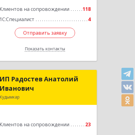
Подробнее
Клиентов на сопровождении
118
1С:Специалист
4
Отправить заявку
Отправить заявку
Показать контакты
Назад
ИП Радостев Анатолий
ИП Радостев Анатолий
Иванович
Иванович
Кудымкар
619000, Пермский край, Кудымкар г,
Герцена ул, дом № 52
Клиентов на сопровождении
23
Подробнее