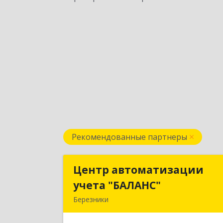
Рекомендованные партнеры
Центр автоматизации
Центр автоматизаци
учета "БАЛАНС"
учета "БАЛАНС
Березники
618419, Пермский край, Березники г
Ломоносова ул, дом № 98, оф.313