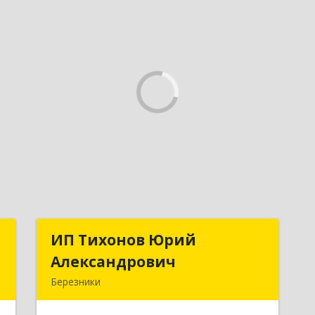
и
ИП Тихонов Юрий
ИП Тихонов Юрий
"
Александрович
Александрович
Березники
,
618400, Пермский край, Березники г,
А
Карла Маркса ул, дом № 48, оф.431