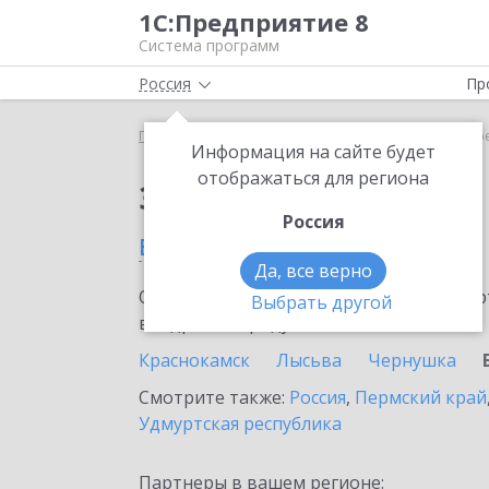
1С:Предприятие 8
Система программ
Россия
Пр
Главная
Сервисы ИТС
ЮKassa
ЮKassa в Бер
Информация на сайте будет
отображаться для региона
Заказать ЮKassa
Россия
в Березниках
Да, все верно
Ознакомьтесь с информационными карт
Выбрать другой
внедрение продукта.
Краснокамск
Лысьва
Чернушка
Смотрите также:
Россия
,
Пермский край
Удмуртская республика
Партнеры в вашем регионе: