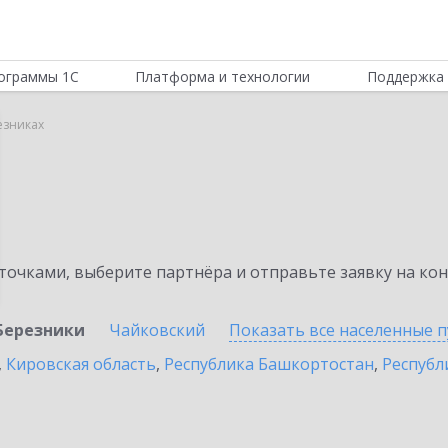
ограммы 1С
Платформа и технологии
Поддержка 
езниках
очками, выберите партнёра и отправьте заявку на ко
Березники
Чайковский
Показать все населенные
п
,
Кировская область
,
Республика Башкортостан
,
Республ