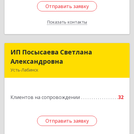
Отправить заявку
Отправить заявку
Показать контакты
Назад
ИП Посысаева Светлана
ИП Посысаева Светлана
Александровна
Александровна
Усть-Лабинск
352330, Краснодарский край, Усть-Лабинск г,
Зои Космодемьянской ул, дом № 192
Клиентов на сопровождении
32
Подробнее
Отправить заявку
Отправить заявку