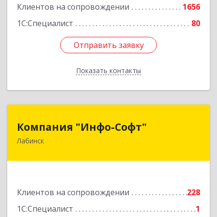
Клиентов на сопровождении
1656
1С:Специалист
80
Отправить заявку
Отправить заявку
Показать контакты
Назад
Компания "Инфо-Софт"
Компания "Инфо-Софт"
Лабинск
352500, Краснодарский край, Лабинский р-н,
Лабинск г, Константинова ул, дом № 72
Подробнее
Клиентов на сопровождении
228
1С:Специалист
1