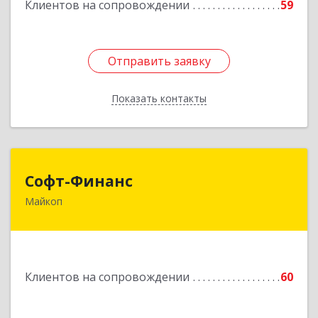
Клиентов на сопровождении
59
Отправить заявку
Отправить заявку
Показать контакты
Назад
Софт-Финанс
Софт-Финанс
Майкоп
385006, Адыгея Респ, Майкоп г, Калинина ул,
дом № 210С
Подробнее
Клиентов на сопровождении
60