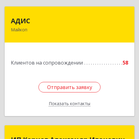
АДИС
АДИС
Майкоп
385006, Адыгея Респ, Майкоп г,
Краснооктябрьская ул, дом № 59, кв.1
Подробнее
Клиентов на сопровождении
58
Отправить заявку
Отправить заявку
Показать контакты
Назад
ИП Корнев Александр Иванович