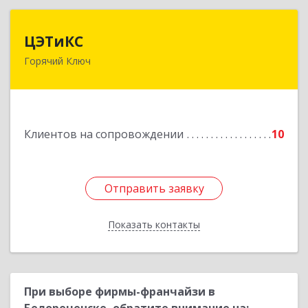
ЦЭТиКС
ЦЭТиКС
Горячий Ключ
353290, Краснодарский край, Горячий Ключ г,
Ленина ул, дом № 208, оф.21
Подробнее
Клиентов на сопровождении
10
Отправить заявку
Отправить заявку
Показать контакты
Назад
При выборе фирмы-франчайзи в