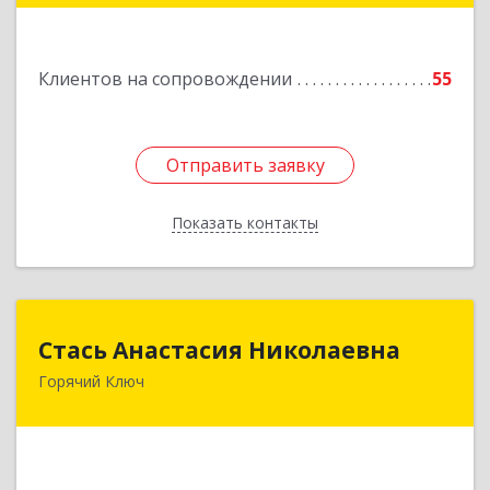
Подробнее
Клиентов на сопровождении
55
Отправить заявку
Отправить заявку
Показать контакты
Назад
Стась Анастасия Николаевна
Стась Анастасия Николаевна
Горячий Ключ
353290, г. Горячий Ключ, ул. Ленина, д. 242,
кв.23
Подробнее