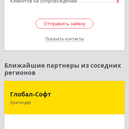
Клиентов на сопровождении
5
Подробнее
Отправить заявку
Отправить заявку
Показать контакты
Назад
Ближайшие партнеры из соседних
регионов
Глобал-Софт
Глобал-Софт
Краснодар
350018, Краснодарский край, Краснодар г,
Сормовская ул, дом № 7
Подробнее