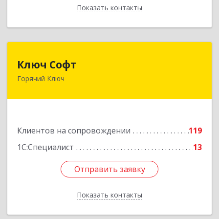
Показать контакты
Назад
Ключ Софт
Ключ Софт
Горячий Ключ
353287, Краснодарский край, Горячий Ключ г,
Первомайский п, Бендуса ул, дом № 13
Подробнее
Клиентов на сопровождении
119
1С:Специалист
13
Отправить заявку
Отправить заявку
Показать контакты
Назад