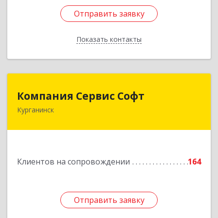
Отправить заявку
Отправить заявку
Показать контакты
Назад
Компания Сервис Софт
Компания Сервис Софт
Курганинск
352430, Краснодарский край, Курганинск г,
Розы Люксембург ул, дом № 333
Подробнее
Клиентов на сопровождении
164
Отправить заявку
Отправить заявку