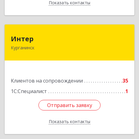
Показать контакты
Назад
Интер
Интер
Курганинск
352430, Краснодарский край, Курганинск г,
Матросова ул, дом № 151
Подробнее
Клиентов на сопровождении
35
1С:Специалист
1
Отправить заявку
Отправить заявку
Показать контакты
Назад