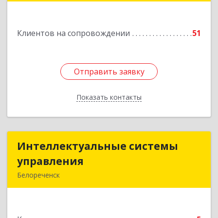
Подробнее
Клиентов на сопровождении
51
Отправить заявку
Отправить заявку
Показать контакты
Назад
Интеллектуальные системы
Интеллектуальные системы
управления
управления
Белореченск
352630, Краснодарский край, Белореченск г,
Луценко ул, дом № 103