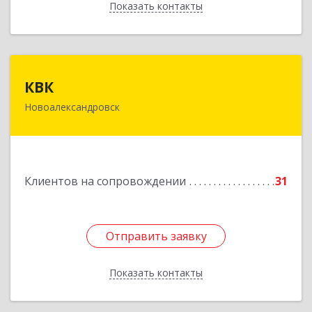
Показать контакты
Назад
КВК
КВК
Новоалександровск
356000, Ставропольский край,
Новоалександровск г, Маршала Жукова ул, дом
№ 50
Подробнее
Клиентов на сопровождении
31
Отправить заявку
Отправить заявку
Показать контакты
Назад