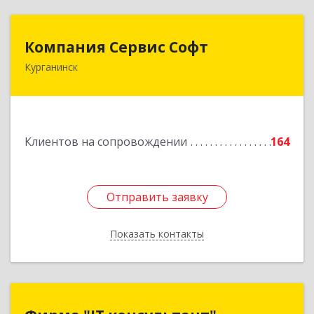
Компания Сервис Софт
Компания Сервис Софт
Курганинск
352430, Краснодарский край, Курганинск г,
Розы Люксембург ул, дом № 333
Подробнее
Клиентов на сопровождении
164
Отправить заявку
Отправить заявку
Показать контакты
Назад
Фирма "IT консультант"