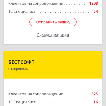
Клиентов на сопровождении
1208
1С:Специалист
54
Отправить заявку
Отправить заявку
Показать контакты
Назад
БЕСТСОФТ
БЕСТСОФТ
Ставрополь
355011, Ставропольский край, Ставрополь г,
45 Параллель ул, дом № 38, оф.151
Подробнее
Клиентов на сопровождении
325
1С:Специалист
16