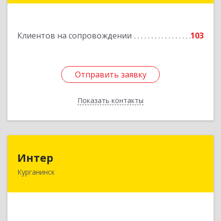
Подробнее
Клиентов на сопровождении
103
Отправить заявку
Отправить заявку
Показать контакты
Назад
Интер
Интер
Курганинск
352430, Краснодарский край, Курганинск г,
Матросова ул, дом № 151
Подробнее