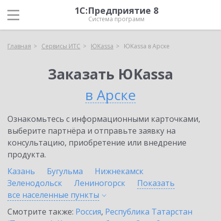
1С:Предприятие 8
Система программ
Главная
Сервисы ИТС
ЮKassa
ЮKassa в Арске
Заказать ЮKassa
в Арске
Ознакомьтесь с информационными карточками,
выберите партнёра и отправьте заявку на
консультацию, приобретение или внедрение
продукта.
Казань
Бугульма
Нижнекамск
Зеленодольск
Лениногорск
Показать
все населенные
пункты
Смотрите также:
Россия
,
Республика Татарстан