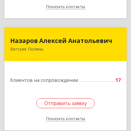
Показать контакты
Назад
Назаров Алексей Анатольевич
Назаров Алексей Анатольевич
Вятские Поляны
612964,Кировская обл,город Вятские Поляны
г.о.,Вятские Поляны г,Кирова ул,д. 8,кв. 55
Подробнее
Клиентов на сопровождении
17
Отправить заявку
Отправить заявку
Показать контакты
Назад