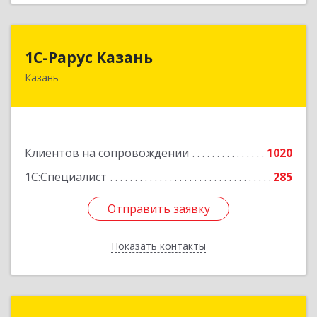
1С-Рарус Казань
1С-Рарус Казань
Казань
420088, Татарстан Респ, Казань г, Победы пр-
кт, дом № 159
Подробнее
Клиентов на сопровождении
1020
1С:Специалист
285
Отправить заявку
Отправить заявку
Показать контакты
Назад