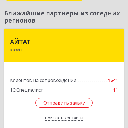
Ближайшие партнеры из соседних
регионов
АЙТАТ
АЙТАТ
Казань
420097, Татарстан Респ, г.о. город Казань,
Казань г, Лейтенанта Шмидта ул, дом № 35А,
пом.203
Подробнее
Клиентов на сопровождении
1541
1С:Специалист
11
Отправить заявку
Отправить заявку
Показать контакты
Назад