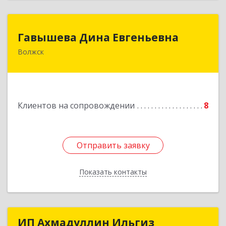
Гавышева Дина Евгеньевна
Гавышева Дина Евгеньевна
Волжск
Подробнее
Клиентов на сопровождении
8
Отправить заявку
Отправить заявку
Показать контакты
Назад
ИП Ахмадуллин Ильгиз
ИП Ахмадуллин Ильгиз