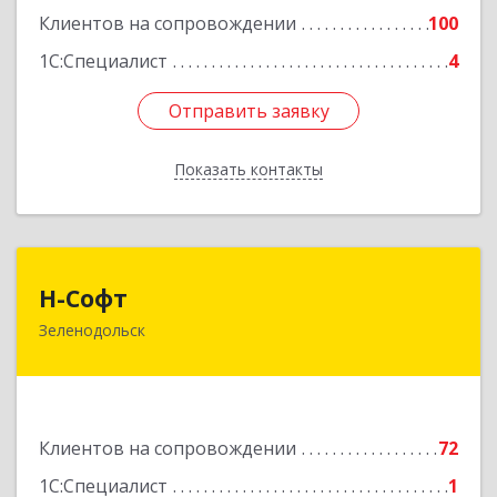
Подробнее
Клиентов на сопровождении
100
1С:Специалист
4
Отправить заявку
Отправить заявку
Показать контакты
Назад
Н-Софт
Н-Софт
Зеленодольск
422521, Татарстан Респ (Татарстан),
Зеленодольский р-н, Зеленодольск г,
Универсиады ул, дом № 1
Подробнее
Клиентов на сопровождении
72
1С:Специалист
1