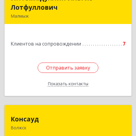
Лотфуллович
Лотфуллович
Малмыж
612920, Кировская обл, г.Малмыж, ул.Ленина, 27
оф.1
Клиентов на сопровождении
7
Подробнее
Отправить заявку
Отправить заявку
Показать контакты
Назад
Консауд
Консауд
Волжск
425005, Марий Эл респ, Волжск г, Пролетарская