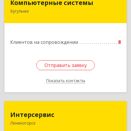
Компьютерные системы
Бугульма
420111, Республика Татарстан, Бугульма,
ул.Лево-Булачная, дом № 24, помещение 17
Подробнее
Клиентов на сопровождении
8
Отправить заявку
Отправить заявку
Показать контакты
Назад
Интерсервис
Интерсервис
Лениногорск
423250, Татарстан Респ, Лениногорск г,