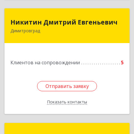
Никитин Дмитрий Евгеньевич
Никитин Дмитрий Евгеньевич
Димитровград
433513, Ульяновская
область,г.Димитровград,ул.Победы, д.9, кв.52
Подробнее
Клиентов на сопровождении
5
Отправить заявку
Отправить заявку
Показать контакты
Назад
Компьютерные системы