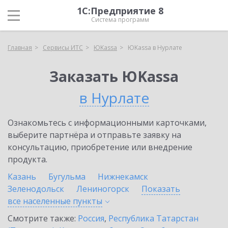
1С:Предприятие 8
Система программ
Главная
Сервисы ИТС
ЮKassa
ЮKassa в Нурлате
Заказать ЮKassa
в Нурлате
Ознакомьтесь с информационными карточками,
выберите партнёра и отправьте заявку на
консультацию, приобретение или внедрение
продукта.
Казань
Бугульма
Нижнекамск
Зеленодольск
Лениногорск
Показать
все населенные
пункты
Смотрите также:
Россия
,
Республика Татарстан