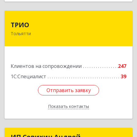
ТРИО
ТРИО
Тольятти
445004, Самарская обл, Тольятти г,
Автозаводское ш, дом № 21, оф.200
Подробнее
Клиентов на сопровождении
247
1С:Специалист
39
Отправить заявку
Отправить заявку
Показать контакты
Назад