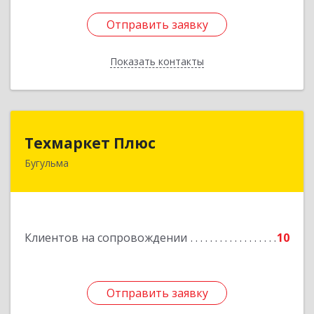
Отправить заявку
Отправить заявку
Показать контакты
Назад
Техмаркет Плюс
Техмаркет Плюс
Бугульма
423231, РТ, Бугульма, ул.Белинского, д.13
Подробнее
Клиентов на сопровождении
10
Отправить заявку
Отправить заявку