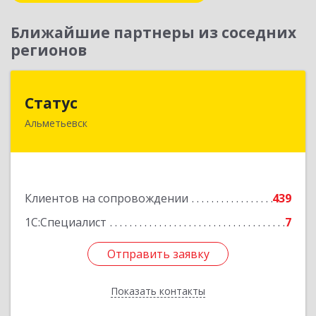
Ближайшие партнеры из соседних
регионов
Статус
Статус
Альметьевск
423450, Татарстан Респ, Альметьевск г, Мира
ул, дом № 10
Подробнее
Клиентов на сопровождении
439
1С:Специалист
7
Отправить заявку
Отправить заявку
Показать контакты
Назад