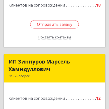
Подробнее
Клиентов на сопровождении
18
Отправить заявку
Отправить заявку
Показать контакты
Назад
ИП Зиннуров Марсель
ИП Зиннуров Марсель
Хамидуллович
Хамидуллович
Лениногорск
423250, Татарстан Респ, Лениногорский р-н,
Лениногорск г, Халиуллина ул, дом № 79
Клиентов на сопровождении
12
Подробнее