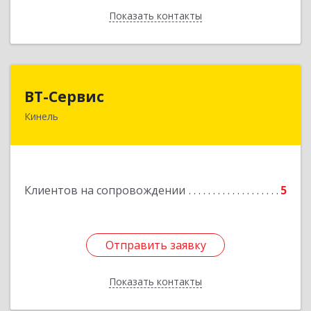
Показать контакты
Назад
ВТ-Сервис
ВТ-Сервис
Кинель
446436, Самарская обл, Кинель г, Маяковского
ул, дом № 61
Подробнее
Клиентов на сопровождении
5
Отправить заявку
Отправить заявку
Показать контакты
Назад